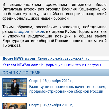
В заключительном временном интервале Вилле
Виталуома второй раз огорчил Василия Кошечкина, но,
по большому счету, эта шайба не испортила настроений
среди болельщиков нашей сборной.
Таким образом, российские хоккеисты, победившие
ранее
шведов
и
чехов
, выиграли Кубок Первого канала
и упрочили лидирующие позиции в общем зачете
Евротура (в активе сборной России после шести матчей
15 очков).
Досье NEWSru.com
::
Спорт
::
Хоккей
::
Еврохоккей тур
Каталог NEWSru.com
::
Информационные интернет-ресурсы
ССЫЛКИ ПО ТЕМЕ
Спорт
|
18 декабря 2010 г.,
Быкову не понравилось качество хоккея,
продемонстрированное сборной России
Спорт
|
06 декабря 2010 г.,