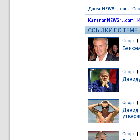
Досье NEWSru.com
::
Спо
Каталог NEWSru.com
::
И
ССЫЛКИ ПО ТЕМЕ
Спорт
|
Бекхэм
Спорт
|
Дэвиду
Спорт
|
Дэвид 
утвер
Спорт
|