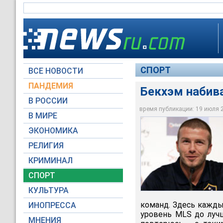
СПОРТ
ВСЕ НОВОСТИ
ПАНДЕМИЯ
Бекхэм набив
В РОССИИ
Звезда "Лос-Анджел
время публикации: 19 июля 20
утверждает, что ам
В МИРЕ
нем думают в Евро
ЭКОНОМИКА
Theroar.com.au
РЕЛИГИЯ
КРИМИНАЛ
СПОРТ
КУЛЬТУРА
команд. Здесь кажды
ИНОПРЕССА
уровень MLS до лучш
МНЕНИЯ