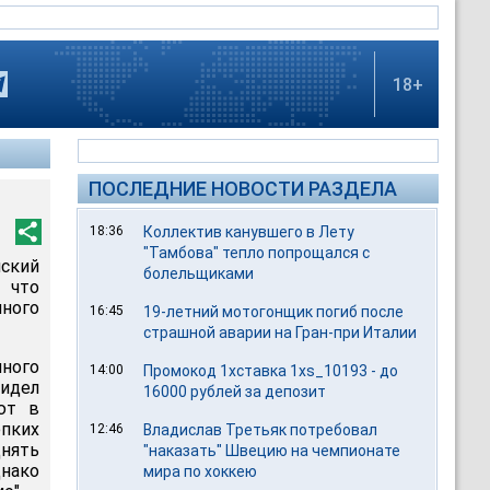
18+
ПОСЛЕДНИЕ НОВОСТИ РАЗДЕЛА
18:36
Коллектив канувшего в Лету
"Тамбова" тепло попрощался с
ский
болельщиками
 что
ного
16:45
19-летний мотогонщик погиб после
страшной аварии на Гран-при Италии
много
14:00
Промокод 1хставка 1xs_10193 - до
идел
16000 рублей за депозит
ют в
епких
12:46
Владислав Третьяк потребовал
днять
"наказать" Швецию на чемпионате
днако
мира по хоккею