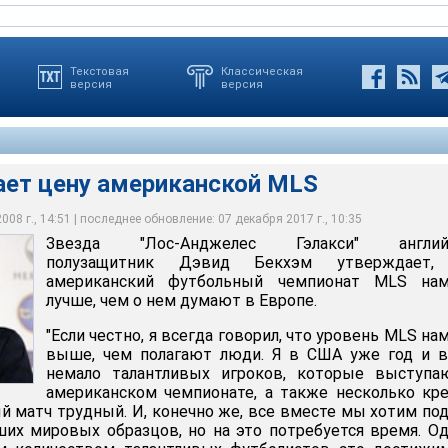
Текстовая
Классическая
версия
версия
ает цену американской MLS
ес Гэлакси" английский полузащитник Дэвид Бекхэм
08 г., 14:51 | последнее обновление: 07 декабря 2017 г., 10:35
ериканский футбольный чемпионат MLS намного лучше, чем о
Звезда "Лос-Анджелес Гэлакси" англий
пе
полузащитник Дэвид Бекхэм утверждает,
американский футбольный чемпионат MLS нам
лучше, чем о нем думают в Европе.
"Если честно, я всегда говорил, что уровень MLS на
выше, чем полагают люди. Я в США уже год и в
немало талантливых игроков, которые выступа
американском чемпионате, а также несколько кр
й матч трудный. И, конечно же, все вместе мы хотим по
их мировых образцов, но на это потребуется время. О