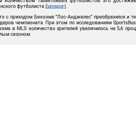
м количеством талантливых футболистов это достижим
анского футболиста
Eurosport
.
что с приходом Бекхэма "Лос-Анджелес" преобразился и т
идеров чемпионата. При этом по исследованиям SportsBus
кхэма в MLS количество зрителей увеличилось на 5,6 про
лым сезоном.