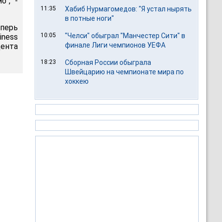
о", -
11:35
Хабиб Нурмагомедов: "Я устал нырять
в потные ноги"
еперь
10:05
"Челси" обыграл "Манчестер Сити" в
iness
финале Лиги чемпионов УЕФА
цента
18:23
Сборная России обыграла
Швейцарию на чемпионате мира по
хоккею