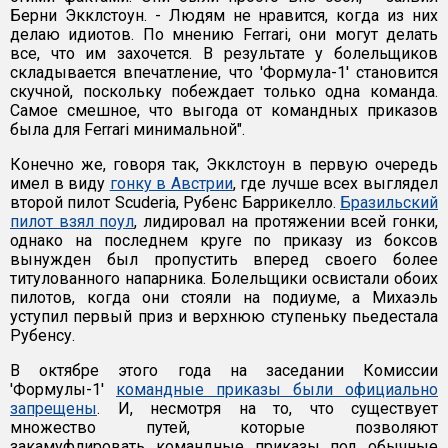
Берни Экклстоун. - Людям не нравится, когда из них
делаю идиотов. По мнению Ferrari, они могут делать
все, что им захочется. В результате у болельщиков
складывается впечатление, что 'Формула-1' становится
скучной, поскольку побеждает только одна команда.
Самое смешное, что выгода от командных приказов
была для Ferrari минимальной".
Конечно же, говоря так, Экклстоун в первую очередь
имел в виду
гонку в Австрии
, где лучше всех выглядел
второй пилот Scuderia, Рубенс Баррикелло.
Бразильский
пилот взял поул
, лидировал на протяжении всей гонки,
однако на последнем круге по приказу из боксов
вынужден был пропустить вперед своего более
титулованного напарника. Болельщики освистали обоих
пилотов, когда они стояли на подиуме, а Михаэль
уступил первый приз и верхнюю ступеньку пьедестала
Рубенсу.
В октябре этого года на заседании Комиссии
'Формулы-1'
командные приказы были официально
запрещены
. И, несмотря на то, что существует
множество путей, которые позволяют
закамуфлировать командные приказы под обычные