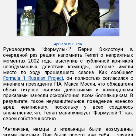
Архив NEWSru.com
Руководитель 'Формулы-1' Берни Экклстоун в
очередной раз решил напомнить Ferrari о неприятных
моментах 2002 года, выступив с публичной критикой
необдуманных действий команды, которые имели
место по ходу прошедшего сезона. Как сообщает
Formula 1 Russian Project
, он полностью согласился с
мнением президента FIA, Макса Мосли, что обладатели
обеих титулов своими действиями и командными
приказами нанесли оскорбление всем болельщикам. В
результате, такое неуважительное поведение нанесло
вред чемпионату, поскольку у всех создалось
впечатление, что Ferrari манипулирует 'Формулой-1', как
своей собственностью.
"Англичане, немцы и итальянцы были возмущены
этими фактами. Они были просто вне себя, - заявил