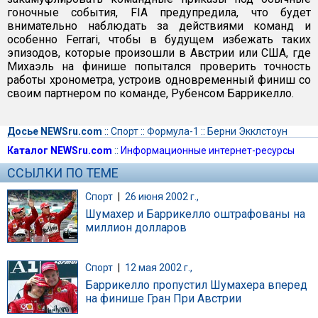
гоночные события, FIA предупредила, что будет
внимательно наблюдать за действиями команд и
особенно Ferrari, чтобы в будущем избежать таких
эпизодов, которые произошли в Австрии или США, где
Михаэль на финише попытался проверить точность
работы хронометра, устроив одновременный финиш со
своим партнером по команде, Рубенсом Баррикелло.
Досье NEWSru.com
::
Спорт
::
Формула-1
::
Берни Экклстоун
Каталог NEWSru.com
::
Информационные интернет-ресурсы
ССЫЛКИ ПО ТЕМЕ
Спорт
|
26 июня 2002 г.,
Шумахер и Баррикелло оштрафованы на
миллион долларов
Спорт
|
12 мая 2002 г.,
Баррикелло пропустил Шумахера вперед
на финише Гран При Австрии