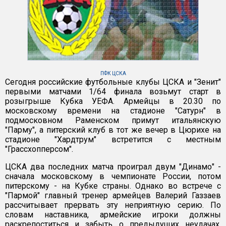
ПФК ЦСКА
Сегодня российские футбольные клубы ЦСКА и "Зенит"
первыми матчами 1/64 финала возьмут старт в
розыгрыше Кубка УЕФА. Армейцы в 20.30 по
московскому времени на стадионе "Сатурн" в
подмосковном Раменском примут итальянскую
"Парму", а питерский клуб в тот же вечер в Цюрихе на
стадионе "Хардтрум" встретится с местным
"Грассхопперсом".
ЦСКА два последних матча проиграл двум "Динамо" -
сначала московскому в чемпионате России, потом
питерскому - на Кубке страны. Однако во встрече с
"Пармой" главный тренер армейцев Валерий Газзаев
рассчитывает прервать эту неприятную серию. По
словам наставника, армейские игроки должны
раскрепоститься и забыть о предыдущих неудачах.