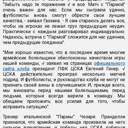
"Забыть надо те поражения √ и все. Матч с "Пармой"
очень важен для нас. Если мы сыграем удачно,
футболисты вновь смогут обрести свои лучшие
качества, - заявил Газзаев. - Я сам стараюсь делать все,
чтобы на игроках не лежал груз предыдущих неудач.
Практически с каждым разговаривал индивидуально.
Надеюсь, встреча с "Пармой" сложится для нас удачнее,
чем предыдущие поединки".
"Мне хорошо известно, что в последнее время многие
армейские болельщики обеспокоены качеством игры
нашей команды, √ заявил на страницах
официального
сайта клуба
президент ПФК ЦСКА Евгений Гинер. √
ЦСКА действительно проиграл несколько матчей
подряд. И футболисты, и руководство клуба не могут не
признать своей вины в случившемся. И, прежде всего,
мы виноваты перед нашими болельщиками, перед
людьми, которые всегда верили в команду. Мы
обещаем приложить все усилия для того, чтобы
исправить ситуацию".
Тренер итальянской "Пармы" Чезаре Пранделли
признался, что армейская команда произвела на него
сильное впечатление, и победы над ЦСКА добиться