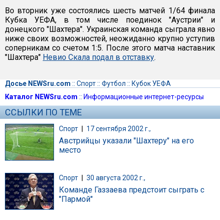
Во вторник уже состоялись шесть матчей 1/64 финала
Кубка УЕФА, в том числе поединок "Аустрии" и
донецкого "Шахтера". Украинская команда сыграла явно
ниже своих возможностей, неожиданно крупно уступив
соперникам со счетом 1:5. После этого матча наставник
"Шахтера"
Невио Скала подал в отставку
.
Досье NEWSru.com
::
Спорт
::
Футбол
::
Кубок УЕФА
Каталог NEWSru.com
::
Информационные интернет-ресурсы
ССЫЛКИ ПО ТЕМЕ
Спорт
|
17 сентября 2002 г.,
Австрийцы указали "Шахтеру" на его
место
Спорт
|
30 августа 2002 г.,
Команде Газзаева предстоит сыграть с
"Пармой"