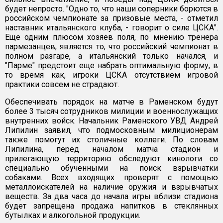
будет непросто. "Одно то, что наши соперники борются в
российском чемпионате за призовые места, - отметил
наставник итальянского клуба, - говорит о силе ЦСКА".
Еще одним плюсом хозяев поля, по мнению тренера
пармезанцев, является то, что российский чемпионат в
полном разгаре, а итальянский только начался, и
"Парме" предстоит еще набрать оптимальную форму, в
то время как, игроки ЦСКА отсутствием игровой
практики совсем не страдают.
Обеспечивать порядок на матче в Раменском будут
более 3 тысяч сотрудников милиции и военнослужащих
внутренних войск. Начальник Раменского УВД Андрей
Липилин заявил, что подмосковным милиционерам
также помогут их столичные коллеги. По словам
Липилина, перед началом матча стадион и
прилегающую территорию обследуют кинологи со
специально обученными на поиск взрывчатки
собаками. Всех входящих проверят с помощью
металлоискателей на наличие оружия и взрывчатых
веществ. За два часа до начала игры вблизи стадиона
будет запрещена продажа напитков в стеклянных
бутылках и алкогольной продукции.