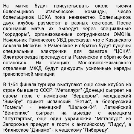
На матче будут присутствовать около тысячи
болельщиков итальянской команды, число
болельщиков ЦСКА пока неизвестно. Болельщиков
двух клубов разместят в разных секторах. После
окончания матча их выведут через специальные
"коридоры", организованные сотрудниками ОМОНа.
Начальник Раменского УВД рассказал, что с Казанского
вокзала Москвы в Раменское и обратно будут пущены
специальные электрички для фанатов "ЦСКА".
Электропоезда проследуют в Раменское и обратно без
остановок. На станциях Московско-Рязанского
отделения МЖД будут дежурить усиленные наряды
транспортной милиции.
В 1/64 финала турнира выступают еще семь клубов из
стран бывшего СССР. "Металлург" (Донецк) сыграет на
своем поле с немецким "Вердером", молдавский
"Зимбру" примет испанский "Бетис", а белорусский
"Гомель" - немецкий "Шальке-04". Латвийский
"Вентспилс" сыграет на выезде с немецким
"Штутгартом", еще один украинский "Металлург" из
Запорожья приедет в гости к английскому "Лидсу", а
тбилисское "Динамо" - к чешскому "Либерецу".