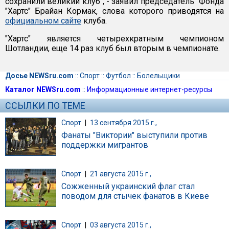
сохранили великий клуб", - заявил председатель "Фонда
"Хартс" Брайан Кормак, слова которого приводятся на
официальном сайте
клуба.
"Хартс" является четырехкратным чемпионом
Шотландии, еще 14 раз клуб был вторым в чемпионате.
Досье NEWSru.com
::
Спорт
::
Футбол
::
Болельщики
Каталог NEWSru.com
::
Информационные интернет-ресурсы
ССЫЛКИ ПО ТЕМЕ
Спорт
|
13 сентября 2015 г.,
Фанаты "Виктории" выступили против
поддержки мигрантов
Спорт
|
21 августа 2015 г.,
Сожженный украинский флаг стал
поводом для стычек фанатов в Киеве
Спорт
|
03 августа 2015 г.,