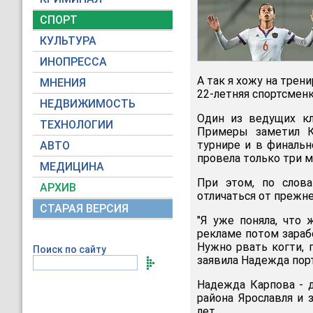
СПОРТ
КУЛЬТУРА
ИНОПРЕССА
А так я хожу на трени
МНЕНИЯ
22-летняя спортсмен
НЕДВИЖИМОСТЬ
Один из ведущих кл
ТЕХНОЛОГИИ
Примеры заметил К
турнире и в финальн
АВТО
провела только три м
МЕДИЦИНА
При этом, по слов
АРХИВ
отличаться от прежне
СТАРАЯ ВЕРСИЯ
"Я уже поняла, что 
рекламе потом зарабо
Нужно рвать когти, п
Поиск по сайту
заявила Надежда пор
Надежда Карпова - 
района Ярославля и 
лет.