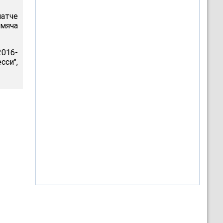
матче
 мяча
2016-
си",