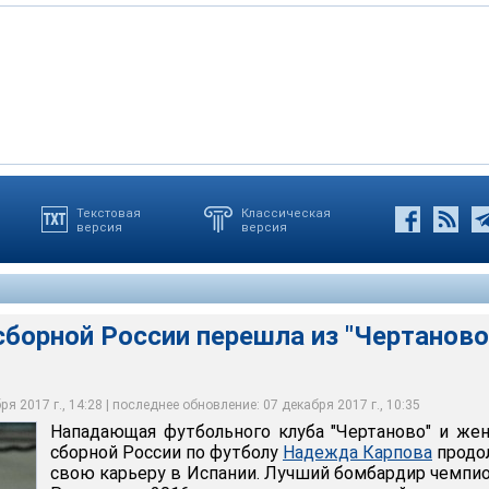
Текстовая
Классическая
версия
версия
ного клуба "Чертаново" и женской сборной России по футболу
родолжит свою карьеру в Испании. Лучший бомбардир
- 2016 подписала двухлетний контракт с "Валенсией"
адимир Песня
борной России перешла из "Чертаново
я 2017 г., 14:28 | последнее обновление: 07 декабря 2017 г., 10:35
Нападающая футбольного клуба "Чертаново" и же
сборной России по футболу
Надежда Карпова
продо
свою карьеру в Испании. Лучший бомбардир чемпи