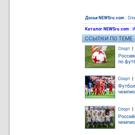
Досье NEWSru.com
::
Спо
Каталог NEWSru.com
::
И
ССЫЛКИ ПО ТЕМЕ
Спорт
|
Россия
по фут
Спорт
|
Футбол
чемпио
Спорт
|
Россий
чемпио