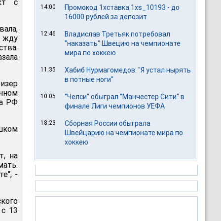
кт с
14:00
Промокод 1хставка 1xs_10193 - до
16000 рублей за депозит
вала,
12:46
Владислав Третьяк потребовал
я жду
"наказать" Швецию на чемпионате
ства.
мира по хоккею
азала
11:35
Хабиб Нурмагомедов: "Я устал нырять
в потные ноги"
изер
чном
10:05
"Челси" обыграл "Манчестер Сити" в
да РФ
финале Лиги чемпионов УЕФА
18:23
Сборная России обыграла
шком
Швейцарию на чемпионате мира по
хоккею
т, на
мать.
е", -
ского
 с 13