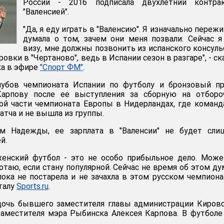
России - 2016 подписала двухлетний контра
"Валенсией".
"Да, я еду играть в "Валенсию". Я изначально пережи
думала о том, зачем они меня позвали. Сейчас 
визу, мне должны позвонить из испанского консуль
ровки в "Чертаново", ведь в Испании сезон в разгаре", - ск
ка в эфире
"Спорт ФМ"
.
убов чемпионата Испании по футболу и бронзовый пр
арпову после ее выступления за сборную на отборо
ой части чемпионата Европы в Нидерландах, где коман
атча и не вышла из группы.
ам Надежды, ее зарплата в "Валенсии" не будет сли
й.
женский футбол - это не особо прибыльное дело. Може
таю, если стану популярной. Сейчас не время об этом ду
ока не постарела и не зачахла в этом русском чемпионат
талу
Sports.ru
.
дочь бывшего заместителя главы администрации Киров
заместителя мэра Рыбинска Алексея Карпова. В футболе