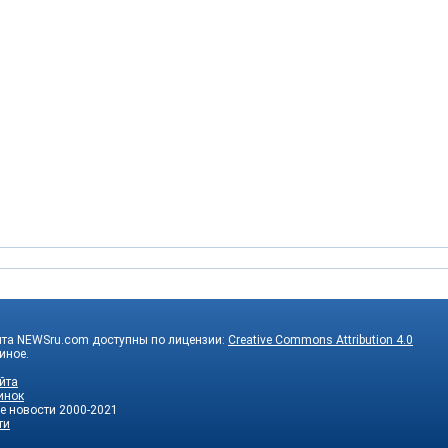
йта NEWSru.com доступны по лицензии:
Creative Commons Attribution 4.0
 иное.
йта
инок
е новости
2000-2021
ти