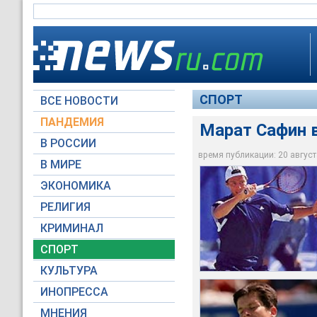
СПОРТ
ВСЕ НОВОСТИ
ПАНДЕМИЯ
Марат Сафин 
В РОССИИ
время публикации: 20 августа
В МИРЕ
ЭКОНОМИКА
Марат Сафин вновь
Тим Хенман разоча
РЕЛИГИЯ
КРИМИНАЛ
СПОРТ
КУЛЬТУРА
ИНОПРЕССА
МНЕНИЯ