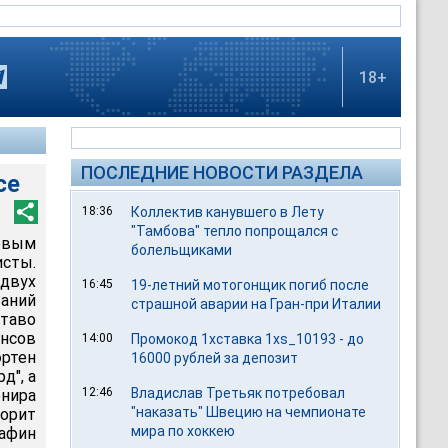
18+
ПОСЛЕДНИЕ НОВОСТИ РАЗДЕЛА
се
18:36
Коллектив канувшего в Лету
"Тамбова" тепло попрощался с
овым
болельщиками
исты.
 двух
16:45
19-летний мотогонщик погиб после
аний
страшной аварии на Гран-при Италии
ставо
ансов
14:00
Промокод 1хставка 1xs_10193 - до
эртен
16000 рублей за депозит
д", а
12:46
Владислав Третьяк потребовал
рнира
"наказать" Швецию на чемпионате
ворит
мира по хоккею
афин