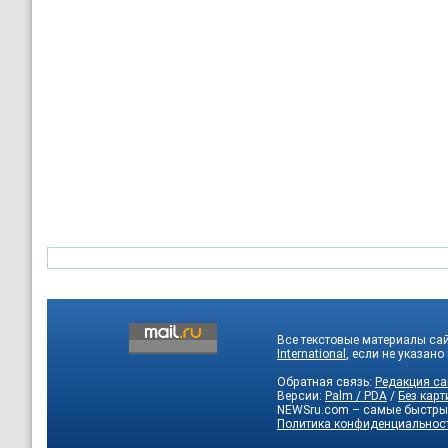
Все текстовые материалы са
International
, если не указано
Обратная связь:
Редакция са
Версии:
Palm / PDA
/
Без карт
NEWSru.com – самые быстры
Политика конфиденциальнос