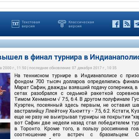
Текстовая
Классическая
версия
версия
вышел в финал турнира в Индианаполи
 2000 г., 11:50 | последнее обновление: 07 декабря 2017 г., 10:35
На теннисном турнире в Индианаполисе с приз
 в финале
рован поражением
фондом 700 тысяч долларов определились финал
Марат Сафин, дважды взявший подачу соперника, в
сетах разобрался с седьмой ракеткой соревнов
Тимом Хенманом √ 7:5, 6:4. В другом полуфинале Гу
Куэртен, посеянный здесь первым, не оставил ш
австралийцу Ллейтону Хьюитту - 7:5, 6:2. Кстати, Ку
еще не разу не выигрывал турниры на покрытии "хар
вот Сафин две недели назад стал победителем ту
в Торонто. Кроме того, в пользу россиянина го
соотношение его встреч с бразильцем: С