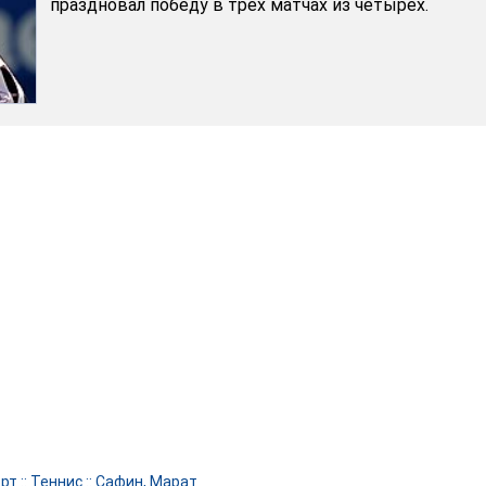
праздновал победу в трех матчах из четырех.
рт
::
Теннис
::
Сафин, Марат