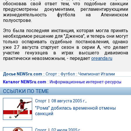
обосновав свой ответ тем, что подобные санкции
предусмотрены документами, регламентирующими
жизнедеятельность футбола на Апенинском
полуострове.
Это была последняя инстанция, которая могла принять
необходимое решение для "Дженоа", и теперь они могут
только оспаривать судебные постановления, однако
уже 27 августа стартует сезон в серии А, что делает
участие генуэзцев в играх высшего дивизиона
практически невозможным, - передает
oreanda.ru
Досье NEWSru.com
::
Спорт
::
Футбол
::
Чемпионат Италии
Каталог NEWSru.com
::
Информационные интернет-ресурсы
ССЫЛКИ ПО ТЕМЕ
Спорт
|
08 августа 2005 г.,
"Рома" добилась временной отмены
санкций
Спорт
|
02 июля 2005 г.,