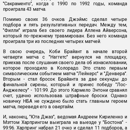
"Сакраменто", когда с 1990 по 1992 годы, команда
проиграла 43 матча.
Помимо своих 36 очков Джэймс сделал четыре
подбора и пять результативных передач. Между тем,
"Филли" играла без своего лидера Аллена Айверсона,
который по-прежнему травмирован. Без него команда
проиграла три из последних четырех матчей.
В свою очередь, Коби Брайант в начале второй
четверти матча с "Наггетс" вернулся на площадку,
приехав после слушания своего дела об изнасиловании,
которое проходило в Колорадо. Это стало первым
символическим событием матча "Лейкерс" и "Денвера".
Вторым - стал бросок Брайанта за две секунды до
финальной сирены, который и принес победу "Лос-
Анджелесу" - 101:99. До этого Кармело Энтони сравнял
счет, удачно использовав штрафные броски. Однако
новичку НБА не суждено было стать главным героем
матча, переведя его в овертайм.
И, наконец, "Юта Джаз", ведомая Андреем Кириленко и
Мэттом Харпрингом выиграла на выезде у "Бостона" -
99:96. Харпринг набрал 21 очко и сделал 11 подборов, а