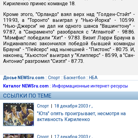
Кириленко принес команде 18.
Кроме этого, "Орландо" взял верх над "Голден-Стэйт" -
119:93, а "Торонто" выиграл у "Нью-Йорка" - 105:99.
"Нью-Джерси" не дал ни одного шанса "Вашингтону" -
97:87, а "Сакраменто" разобрался с "Атлантой" - 98:86.
"Мэмфис" победили "Хит" - 97:83. Визит Лэрри Брауна в
Индианаполис закончился победой бывшей команды
Брауна" - "Пейсерс" над нынешней - "Пистонс" - 80:75. И,
наконец, "Хьюстон" выиграл у "Клипперс" - 85:99, а "Сан-
Антонио" разгромил "Сиэтл" - 87:73.
Досье NEWSru.com
::
Спорт
::
Баскетбол
::
НБА
Каталог NEWSru.com
::
Информационные интернет-ресурсы
ССЫЛКИ ПО ТЕМЕ
Спорт
|
18 декабря 2003 г.,
"Юта" опять проигрывает, несмотря на
активность Кириленко
Спорт
|
17 декабря 2003 г.,