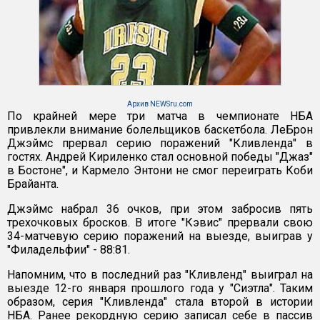
Архив NEWSru.com
По крайней мере три матча в чемпионате НБА
привлекли внимание болельщиков баскетбола. ЛеБрон
Джэймс прервал серию поражений "Кливленда" в
гостях. Андрей Кириленко стал основной победы "Джаз"
в Бостоне", и Кармело Энтони не смог переиграть Коби
Брайанта.
Джэймс набрал 36 очков, при этом забросив пять
трехочковых бросков. В итоге "Кэвис" прервали свою
34-матчевую серию поражений на выезде, выиграв у
"Филадельфии" - 88:81.
Напомним, что в последний раз "Кливленд" выиграл на
выезде 12-го января прошлого года у "Сиэтла". Таким
образом, серия "Кливленда" стала второй в истории
НБА. Ранее рекордную серию записал себе в пассив