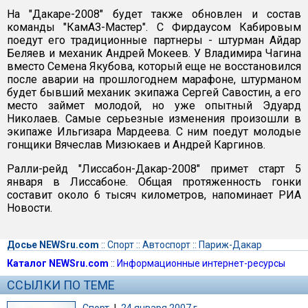
На "Дакаре-2008" будет также обновлен и состав
команды "КамАЗ-Мастер". С Фирдаусом Кабировым
поедут его традиционные партнеры - штурман Айдар
Беляев и механик Андрей Мокеев. У Владимира Чагина
вместо Семена Якубова, который еще не восстановился
после аварии на прошлогоднем марафоне, штурманом
будет бывший механик экипажа Сергей Савостин, а его
место займет молодой, но уже опытный Эдуард
Николаев. Самые серьезные изменения произошли в
экипаже Ильгизара Мардеева. С ним поедут молодые
гонщики Вячеслав Мизюкаев и Андрей Каргинов.
Ралли-рейд "Лиссабон-Дакар-2008" примет старт 5
января в Лиссабоне. Общая протяженность гонки
составит около 6 тысяч километров, напоминает РИА
Новости.
Досье NEWSru.com
::
Спорт
::
Автоспорт
::
Париж-Дакар
Каталог NEWSru.com
::
Информационные интернет-ресурсы
ССЫЛКИ ПО ТЕМЕ
Спорт
|
24 января 2007 г.,