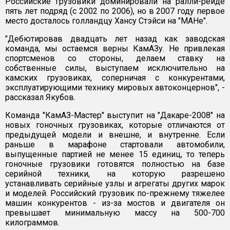
Российские грузовики доминировали на ралли-рейде
пять лет подряд (с 2002 по 2006), но в 2007 году первое
место досталось голландцу Хансу Стэйси на "МАНе".
"Дебютировав двадцать лет назад как заводская
команда, мы остаемся верны КамАЗу. Не привлекая
спортсменов со стороны, делаем ставку на
собственные силы, выступаем исключительно на
камских грузовиках, соперничая с конкурентами,
эксплуатирующими технику мировых автоконцернов", -
рассказал Якубов.
Команда "КамАЗ-Мастер" выступит на "Дакаре-2008" на
новых гоночных грузовиках, которые отличаются от
предыдущей модели и внешне, и внутренне. Если
раньше в марафоне стартовали автомобили,
выпущенные партией не менее 15 единиц, то теперь
гоночные грузовики готовятся полностью на базе
серийной техники, на которую разрешено
устанавливать серийные узлы и агрегаты других марок
и моделей. Российский грузовик по-прежнему тяжелее
машин конкурентов - из-за мостов и двигателя он
превышает минимальную массу на 500-700
килограммов.