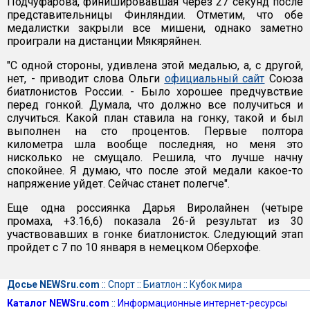
Подчуфарова, финишировавшая через 27 секунд после
представительницы Финляндии. Отметим, что обе
медалистки закрыли все мишени, однако заметно
проиграли на дистанции Мякяряйнен.
"С одной стороны, удивлена этой медалью, а, с другой,
нет, - приводит слова Ольги
официальный сайт
Союза
биатлонистов России. - Было хорошее предчувствие
перед гонкой. Думала, что должно все получиться и
случиться. Какой план ставила на гонку, такой и был
выполнен на сто процентов. Первые полтора
километра шла вообще последняя, но меня это
нисколько не смущало. Решила, что лучше начну
спокойнее. Я думаю, что после этой медали какое-то
напряжение уйдет. Сейчас станет полегче".
Еще одна россиянка Дарья Виролайнен (четыре
промаха, +3.16,6) показала 26-й результат из 30
участвовавших в гонке биатлонисток. Следующий этап
пройдет с 7 по 10 января в немецком Оберхофе.
Досье NEWSru.com
::
Спорт
::
Биатлон
::
Кубок мира
Каталог NEWSru.com
::
Информационные интернет-ресурсы