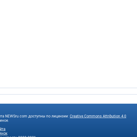
йта NEWSru.com доступны по лицензии:
Creative Commons Attribution 4.0
 иное.
йта
инок