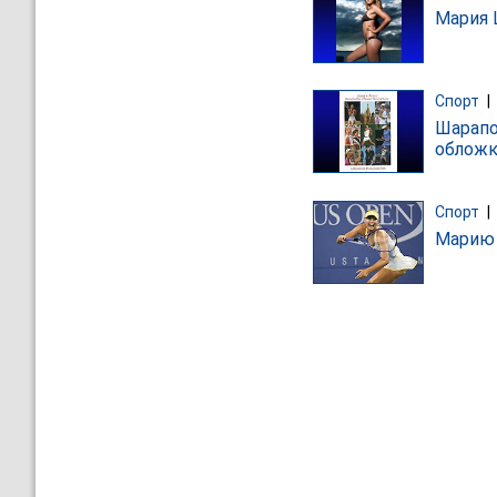
Мария 
Спорт
|
Шарапо
обложк
Спорт
|
Марию 