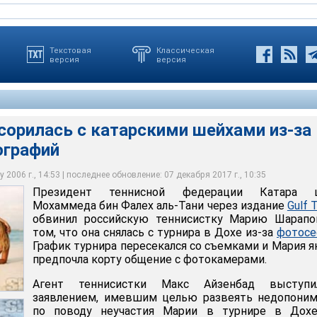
Текстовая
Классическая
версия
версия
сорилась с катарскими шейхами из-за
ографий
ой федерации Катара шейх Мохаммеда бин Фалех аль-Тани
этими турнирами за лучших теннисисток высока, и Дохе просто
 Times обвинил российскую теннисистку Марию Шарапову в том,
есекался со съемками и Мария якобы предпочла корту общение с
м сезоне играет по прошлогоднему графику, однако турниры в
санием, ведь стартующий следом турнир в Индиан-Уэллсе
урнира в Дохе из-за фотосессии
нялись местами, поэтому Мария предпочла Эмираты
 выше
ась с катарскими шейхами из-за пляжных фотографий
ась с катарскими шейхами из-за пляжных фотографий
ась с катарскими шейхами из-за пляжных фотографий
ась с катарскими шейхами из-за пляжных фотографий
ась с катарскими шейхами из-за пляжных фотографий
ась с катарскими шейхами из-за пляжных фотографий
 2006 г., 14:53 | последнее обновление: 07 декабря 2017 г., 10:35
Президент теннисной федерации Катара 
Мохаммеда бин Фалех аль-Тани через издание
Gulf 
обвинил российскую теннисистку Марию Шарапо
том, что она снялась с турнира в Дохе из-за
фотосе
График турнира пересекался со съемками и Мария 
предпочла корту общение с фотокамерами.
Агент теннисистки Макс Айзенбад выступ
заявлением, имевшим целью развеять недопоним
по поводу неучастия Марии в турнире в Дохе