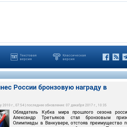
Текстовая
Классическая
версия
версия
ира прошлого сезона россиянин Александр Третьяков стал
ле успеха Третьякова в активе сборной России стало пять наград
м Олимпиады в Ванкувере
во разогнавшись, Александр сдал на второй половине дистанции
ра и две бронзы
нес России бронзовую награду в
 2010 г., 07:54 | последнее обновление: 07 декабря 2017 г., 10:35
Обладатель Кубка мира прошлого сезона росси
Александр Третьяков стал бронзовым приз
Олимпиады в Ванкувере, отстояв преимущество 