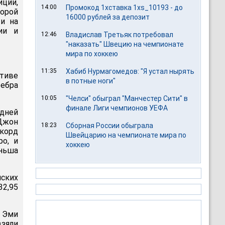
ции,
14:00
Промокод 1хставка 1xs_10193 - до
орой
16000 рублей за депозит
ти на
ии и
12:46
Владислав Третьяк потребовал
"наказать" Швецию на чемпионате
мира по хоккею
11:35
Хабиб Нурмагомедов: "Я устал нырять
тиве
в потные ноги"
ребра
10:05
"Челси" обыграл "Манчестер Сити" в
финале Лиги чемпионов УЕФА
дней
Джон
18:23
Сборная России обыграла
корд
Швейцарию на чемпионате мира по
ро, и
хоккею
ньша
ских
32,95
а Эми
взяли