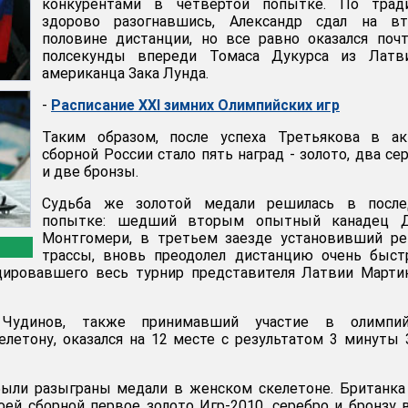
конкурентами в четвертой попытке. По тради
здорово разогнавшись, Александр сдал на вт
половине дистанции, но все равно оказался поч
полсекунды впереди Томаса Дукурса из Латв
американца Зака Лунда.
-
Расписание XXI зимних Олимпийских игр
Таким образом, после успеха Третьякова в ак
сборной России стало пять наград - золото, два се
и две бронзы.
Судьба же золотой медали решилась в после
попытке: шедший вторым опытный канадец 
Монтгомери, в третьем заезде установивший ре
трассы, вновь преодолел дистанцию очень быст
дировавшего весь турнир представителя Латвии Марти
 Чудинов, также принимавший участие в олимпий
елетону, оказался на 12 месте с результатом 3 минуты 
были разыграны медали в женском скелетоне. Британк
оей сборной первое золото Игр-2010, серебро и бронзу 