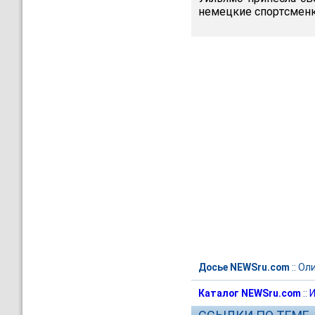
немецкие спортсменк
Досье NEWSru.com
::
Ол
Каталог NEWSru.com
::
И