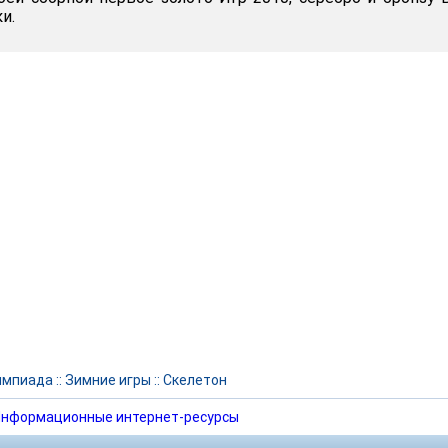
и.
импиада
::
Зимние игры
::
Скелетон
нформационные интернет-ресурсы