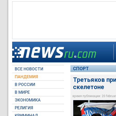
Обладатель Кубка м
Таким образом, пос
бронзовым призеро
По традиции, здоро
- золото, два сереб
СПОРТ
ВСЕ НОВОСТИ
Reuters
Reuters
Reuters
ПАНДЕМИЯ
Третьяков при
В РОССИИ
скелетоне
В МИРЕ
время публикации: 20 february
ЭКОНОМИКА
РЕЛИГИЯ
КРИМИНАЛ