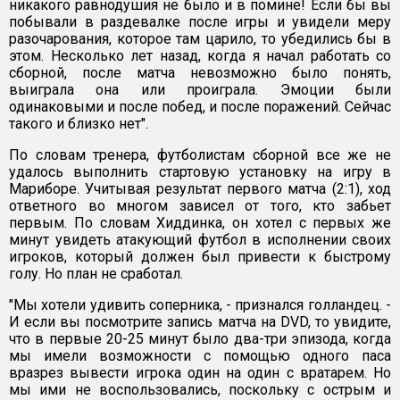
никакого равнодушия не было и в помине! Если бы вы
побывали в раздевалке после игры и увидели меру
разочарования, которое там царило, то убедились бы в
этом. Несколько лет назад, когда я начал работать со
сборной, после матча невозможно было понять,
выиграла она или проиграла. Эмоции были
одинаковыми и после побед, и после поражений. Сейчас
такого и близко нет".
По словам тренера, футболистам сборной все же не
удалось выполнить стартовую установку на игру в
Мариборе. Учитывая результат первого матча (2:1), ход
ответного во многом зависел от того, кто забьет
первым. По словам Хиддинка, он хотел с первых же
минут увидеть атакующий футбол в исполнении своих
игроков, который должен был привести к быстрому
голу. Но план не сработал.
"Мы хотели удивить соперника, - признался голландец. -
И если вы посмотрите запись матча на DVD, то увидите,
что в первые 20-25 минут было два-три эпизода, когда
мы имели возможности с помощью одного паса
вразрез вывести игрока один на один с вратарем. Но
мы ими не воспользовались, поскольку с острым и