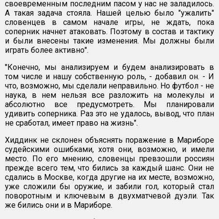
своевременным последним пасом у нас не заладилось.
А такая задача стояла. Нашей целью было "ужалить"
словенцев в самом начале игры, не ждать, пока
соперник начнет атаковать. Поэтому в состав и тактику
и были внесены такие изменения. Мы должны были
играть более активно".
"Конечно, мы анализируем и будем анализировать в
том числе и нашу собственную роль, - добавил он. - И
что, возможно, мы сделали неправильно. Но футбол - не
наука, в нем нельзя все разложить на молекулы и
абсолютно все предусмотреть. Мы планировали
удивить соперника. Раз это не удалось, вывод, что план
не сработал, имеет право на жизнь".
Хиддинк не склонен объяснять поражение в Мариборе
судейскими ошибками, хотя они, возможно, и имели
место. По его мнению, словенцы превзошли россиян
прежде всего тем, что бились за каждый шанс. Они не
сдались в Москве, когда другие на их месте, возможно,
уже сложили бы оружие, и забили гол, который стал
поворотным и ключевым в двухматчевой дуэли. Так
же бились они и в Мариборе.