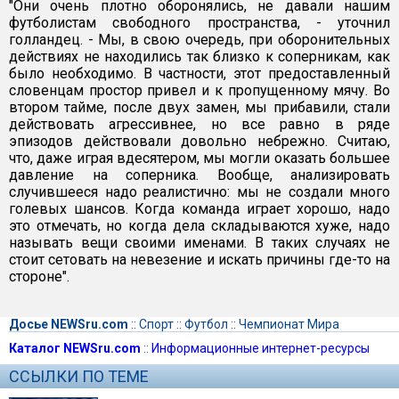
"Они очень плотно оборонялись, не давали нашим
футболистам свободного пространства, - уточнил
голландец. - Мы, в свою очередь, при оборонительных
действиях не находились так близко к соперникам, как
было необходимо. В частности, этот предоставленный
словенцам простор привел и к пропущенному мячу. Во
втором тайме, после двух замен, мы прибавили, стали
действовать агрессивнее, но все равно в ряде
эпизодов действовали довольно небрежно. Считаю,
что, даже играя вдесятером, мы могли оказать большее
давление на соперника. Вообще, анализировать
случившееся надо реалистично: мы не создали много
голевых шансов. Когда команда играет хорошо, надо
это отмечать, но когда дела складываются хуже, надо
называть вещи своими именами. В таких случаях не
стоит сетовать на невезение и искать причины где-то на
стороне".
Досье NEWSru.com
::
Спорт
::
Футбол
::
Чемпионат Мира
Каталог NEWSru.com
::
Информационные интернет-ресурсы
ССЫЛКИ ПО ТЕМЕ