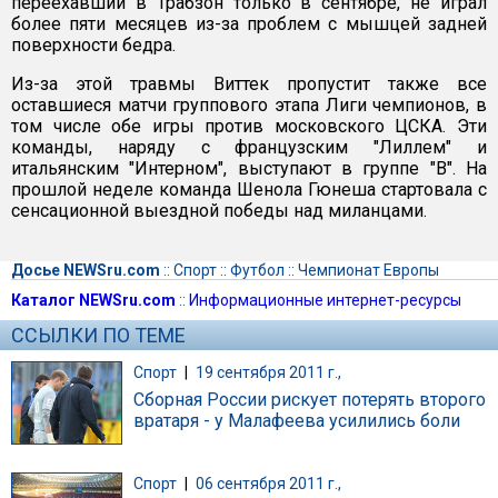
переехавший в Трабзон только в сентябре, не играл
более пяти месяцев из-за проблем с мышцей задней
поверхности бедра.
Из-за этой травмы Виттек пропустит также все
оставшиеся матчи группового этапа Лиги чемпионов, в
том числе обе игры против московского ЦСКА. Эти
команды, наряду с французским "Лиллем" и
итальянским "Интерном", выступают в группе "В". На
прошлой неделе команда Шенола Гюнеша стартовала с
сенсационной выездной победы над миланцами.
Досье NEWSru.com
::
Спорт
::
Футбол
::
Чемпионат Европы
Каталог NEWSru.com
::
Информационные интернет-ресурсы
ССЫЛКИ ПО ТЕМЕ
Спорт
|
19 сентября 2011 г.,
Сборная России рискует потерять второго
вратаря - у Малафеева усилились боли
Спорт
|
06 сентября 2011 г.,