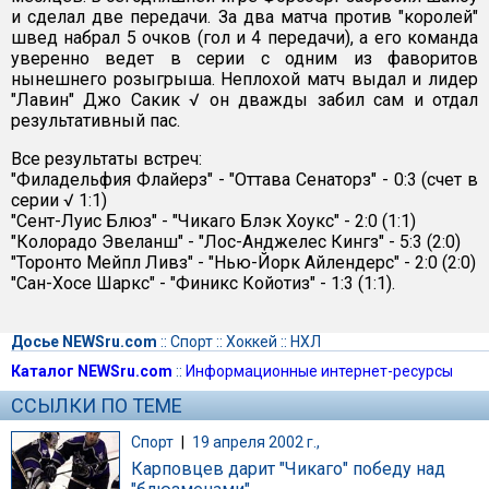
и сделал две передачи. За два матча против "королей"
швед набрал 5 очков (гол и 4 передачи), а его команда
уверенно ведет в серии с одним из фаворитов
нынешнего розыгрыша. Неплохой матч выдал и лидер
"Лавин" Джо Сакик √ он дважды забил сам и отдал
результативный пас.
Все результаты встреч:
"Филадельфия Флайерз" - "Оттава Сенаторз" - 0:3 (счет в
серии √ 1:1)
"Сент-Луис Блюз" - "Чикаго Блэк Хоукс" - 2:0 (1:1)
"Колорадо Эвеланш" - "Лос-Анджелес Кингз" - 5:3 (2:0)
"Торонто Мейпл Ливз" - "Нью-Йорк Айлендерс" - 2:0 (2:0)
"Сан-Хосе Шаркс" - "Финикс Койотиз" - 1:3 (1:1).
Досье NEWSru.com
::
Спорт
::
Хоккей
::
НХЛ
Каталог NEWSru.com
::
Информационные интернет-ресурсы
ССЫЛКИ ПО ТЕМЕ
Спорт
|
19 апреля 2002 г.,
Карповцев дарит "Чикаго" победу над