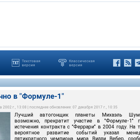
Текстовая
Классическая
версия
версия
"Формуле-1"
"Формуле-1"
"Формуле-1"
чно в "Формуле-1"
 2002 г., 13:08 | последнее обновление: 07 декабря 2017 г., 10:35
Лучший автогонщик планеты Михаэль Шума
возможно, прекратит участие в "Формуле-1" п
истечения контракта с "Феррари" в 2004 году. На 
вероятное развитие событий указал мене
пятикратного чемпиона мира Вилли Вебер, сооб