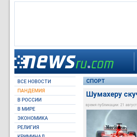
Шумахеру скучно в 
Шумахеру скучно в 
Шумахеру скучно в 
СПОРТ
ВСЕ НОВОСТИ
Архив NTVRU.com
formula1.koti.com.pl
Архив NTVRU.com
ПАНДЕМИЯ
Шумахеру ску
В РОССИИ
время публикации: 21 августа
В МИРЕ
ЭКОНОМИКА
РЕЛИГИЯ
КРИМИНАЛ