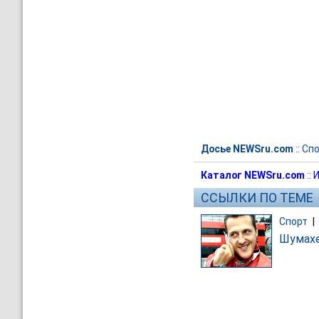
Досье NEWSru.com
::
Спо
Каталог NEWSru.com
::
И
ССЫЛКИ ПО ТЕМЕ
Спорт
|
Шумахе