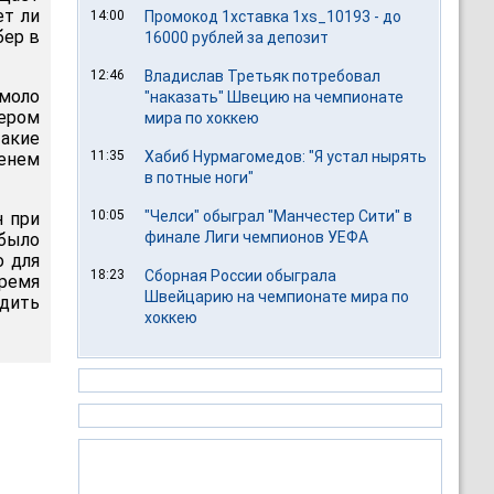
ет ли
14:00
Промокод 1хставка 1xs_10193 - до
бер в
16000 рублей за депозит
12:46
Владислав Третьяк потребовал
емоло
"наказать" Швецию на чемпионате
хером
мира по хоккею
такие
11:35
Хабиб Нурмагомедов: "Я устал нырять
енем
в потные ноги"
10:05
"Челси" обыграл "Манчестер Сити" в
н при
финале Лиги чемпионов УЕФА
 было
о для
18:23
Сборная России обыграла
ремя
Швейцарию на чемпионате мира по
удить
хоккею