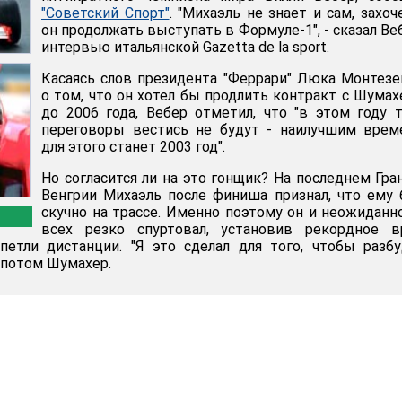
"Советский Спорт"
. "Михаэль не знает и сам, захоч
он продолжать выступать в Формуле-1", - сказал Ве
интервью итальянской Gazetta de la sport.
Касаясь слов президента "Феррари" Люка Монтез
о том, что он хотел бы продлить контракт с Шума
до 2006 года, Вебер отметил, что "в этом году 
переговоры вестись не будут - наилучшим врем
для этого станет 2003 год".
Но согласится ли на это гонщик? На последнем Гра
Венгрии Михаэль после финиша признал, что ему
скучно на трассе. Именно поэтому он и неожиданн
всех резко спуртовал, установив рекордное в
петли дистанции. "Я это сделал для того, чтобы разб
л потом Шумахер.