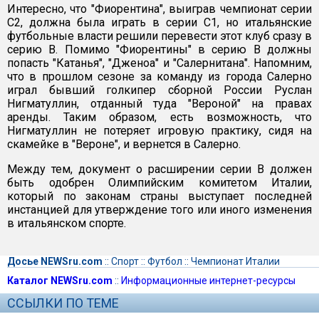
Интересно, что "Фиорентина", выиграв чемпионат серии
С2, должна была играть в серии С1, но итальянские
футбольные власти решили перевести этот клуб сразу в
серию В. Помимо "Фиорентины" в серию В должны
попасть "Катанья", "Дженоа" и "Салернитана". Напомним,
что в прошлом сезоне за команду из города Салерно
играл бывший голкипер сборной России Руслан
Нигматуллин, отданный туда "Вероной" на правах
аренды. Таким образом, есть возможность, что
Нигматуллин не потеряет игровую практику, сидя на
скамейке в "Вероне", и вернется в Салерно.
Между тем, документ о расширении серии В должен
быть одобрен Олимпийским комитетом Италии,
который по законам страны выступает последней
инстанцией для утверждение того или иного изменения
в итальянском спорте.
Досье NEWSru.com
::
Спорт
::
Футбол
::
Чемпионат Италии
Каталог NEWSru.com
::
Информационные интернет-ресурсы
ССЫЛКИ ПО ТЕМЕ