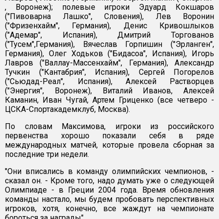
, Воронеж); полевые игроки Эдуард Кокшаров
("Пивоварна Лашко", Словения), Лев Воронин
("Фризенхайм", Германия), Денис Кривошлыков
("Адемар", Испания), Дмитрий Торгованов
("Тусем",Германия), Вячеслав Горпишин ("Эрланген",
Германия), Олег Ходьков ("Бидасоа", Испания), Игорь
Лавров ("Валлау-Массенхайм", Германия), Александр
Тучкин ("Кантабрия", Испания), Сергей Погорелов
("Сьюдад-Реал", Испания), Алексей Растворцев
("Энергия", Воронеж), Виталий Иванов, Алексей
Каманин, Иван Чугай, Артем Гриценко (все четверо -
ЦСКА-Спортакадемклуб, Москва).
По словам Максимова, игроки из российского
первенства хорошо показали себя в ряде
международных матчей, которые провела сборная за
последние три недели.
"Они вписались в команду олимпийских чемпионов, -
сказал он. - Кроме того, надо думать уже о следующей
Олимпиаде - в Греции 2004 года. Время обновления
команды настало, мы будем пробовать перспективных
игроков, хотя, конечно, все жаждут на чемпионате
бороться за награды".