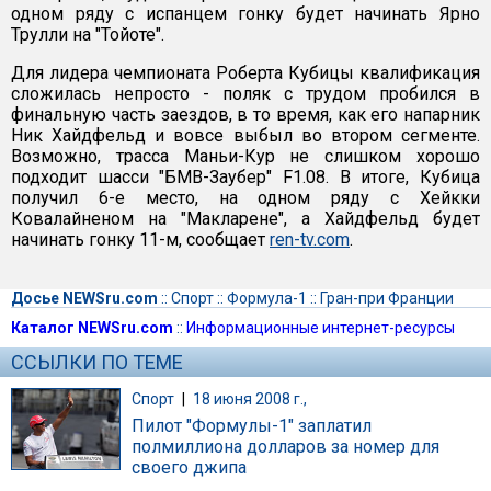
одном ряду с испанцем гонку будет начинать Ярно
Трулли на "Тойоте".
Для лидера чемпионата Роберта Кубицы квалификация
сложилась непросто - поляк с трудом пробился в
финальную часть заездов, в то время, как его напарник
Ник Хайдфельд и вовсе выбыл во втором сегменте.
Возможно, трасса Маньи-Кур не слишком хорошо
подходит шасси "БМВ-Заубер" F1.08. В итоге, Кубица
получил 6-е место, на одном ряду с Хейкки
Ковалайненом на "Макларене", а Хайдфельд будет
начинать гонку 11-м, сообщает
ren-tv.com
.
Досье NEWSru.com
::
Спорт
::
Формула-1
::
Гран-при Франции
Каталог NEWSru.com
::
Информационные интернет-ресурсы
ССЫЛКИ ПО ТЕМЕ
Спорт
|
18 июня 2008 г.,
Пилот "Формулы-1" заплатил
полмиллиона долларов за номер для
своего джипа