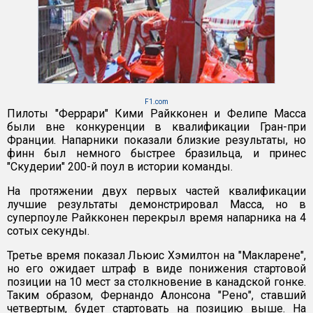
F1.com
Пилоты "Феррари" Кими Райкконен и Фелипе Масса
были вне конкуренции в квалификации Гран-при
Франции. Напарники показали близкие результаты, но
финн был немного быстрее бразильца, и принес
"Скудерии" 200-й поул в истории команды.
На протяжении двух первых частей квалификации
лучшие результаты демонстрировал Масса, но в
суперпоуле Райкконен перекрыл время напарника на 4
сотых секунды.
Третье время показал Льюис Хэмилтон на "Макларене",
но его ожидает штраф в виде понижения стартовой
позиции на 10 мест за столкновение в канадской гонке.
Таким образом, Фернандо Алонсона "Рено", ставший
четвертым, будет стартовать на позицию выше. На