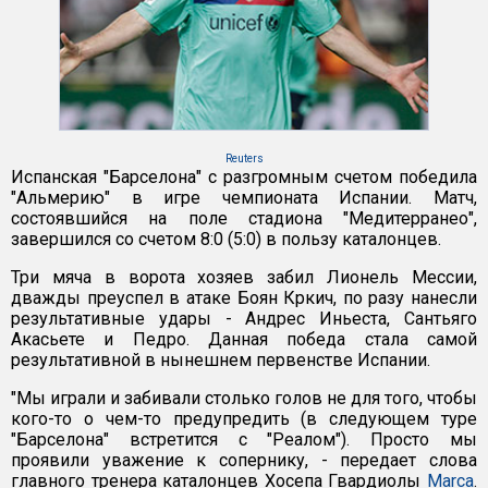
Reuters
Испанская "Барселона" с разгромным счетом победила
"Альмерию" в игре чемпионата Испании. Матч,
состоявшийся на поле стадиона "Медитерранео",
завершился со счетом 8:0 (5:0) в пользу каталонцев.
Три мяча в ворота хозяев забил Лионель Мессии,
дважды преуспел в атаке Боян Кркич, по разу нанесли
результативные удары - Андрес Иньеста, Сантьяго
Акасьете и Педро. Данная победа стала самой
результативной в нынешнем первенстве Испании.
"Мы играли и забивали столько голов не для того, чтобы
кого-то о чем-то предупредить (в следующем туре
"Барселона" встретится с "Реалом"). Просто мы
проявили уважение к сопернику, - передает слова
главного тренера каталонцев Хосепа Гвардиолы
Marca
.