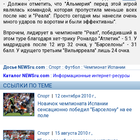
- Должен отметить, что "Альмерия" перед этой игрой
являлась командой, которая пропустила меньше всех
после нас и "Реала". Просто сегодня мы нанесли очень
много ударов по воротам и были эффективны".
Впрочем, лидирует в чемпионате "Реал", победивший в
этом туре благодаря хет-трику Роналдо "Атлетик" - 5:1. У
мадридцев после 12 игр 32 очка, у "Барселоны" - 31
балл. У идущего третьим "Вильярреала" лишь 24 очка.
Досье NEWSru.com
::
Спорт
::
Футбол
::
Чемпионат Испании
Каталог NEWSru.com
::
Информационные интернет-ресурсы
ССЫЛКИ ПО ТЕМЕ
Спорт
|
12 сентября 2010 г.,
Новичок чемпионата Испании
сенсационно победил "Барселону" на ее
поле
Спорт
|
15 августа 2010 г.,