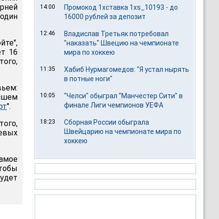
ерней
14:00
Промокод 1хставка 1xs_10193 - до
один
16000 рублей за депозит
12:46
Владислав Третьяк потребовал
йте",
"наказать" Швецию на чемпионате
ет 16
мира по хоккею
ого,
11:35
Хабиб Нурмагомедов: "Я устал нырять
в потные ноги"
вьем:
10:05
"Челси" обыграл "Манчестер Сити" в
ысшем
финале Лиги чемпионов УЕФА
рт
".
18:23
Сборная России обыграла
того,
Швейцарию на чемпионате мира по
евых
хоккею
самое
чтобы
будет