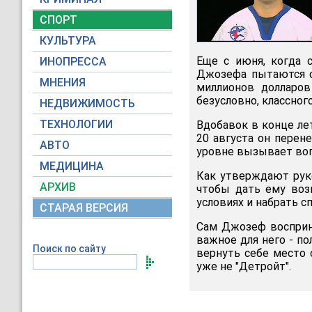
СПОРТ
КУЛЬТУРА
Еще с июня, когда с
ИНОПРЕССА
Джозефа пытаются об
МНЕНИЯ
миллионов долларов
безусловно, классного
НЕДВИЖИМОСТЬ
ТЕХНОЛОГИИ
Вдобавок в конце ле
20 августа он перен
АВТО
уровне вызывает воп
МЕДИЦИНА
Как утверждают руко
АРХИВ
чтобы дать ему воз
условиях и набрать с
СТАРАЯ ВЕРСИЯ
Сам Джозеф восприни
важное для него - по
Поиск по сайту
вернуть себе место 
уже не "Детройт".