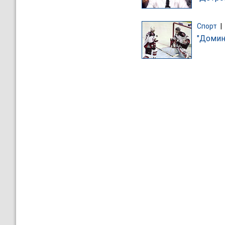
Спорт
|
"Домин