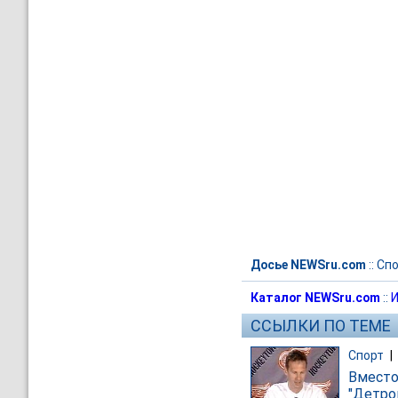
Досье NEWSru.com
::
Спо
Каталог NEWSru.com
::
И
ССЫЛКИ ПО ТЕМЕ
Спорт
|
Вместо
"Детро