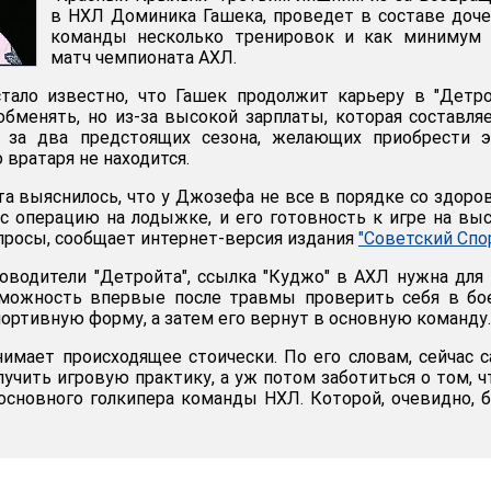
в НХЛ Доминика Гашека, проведет в составе доч
команды несколько тренировок и как минимум 
матч чемпионата АХЛ.
тало известно, что Гашек продолжит карьеру в "Детро
менять, но из-за высокой зарплаты, которая составля
 за два предстоящих сезона, желающих приобрести эт
 вратаря не находится.
та выяснилось, что у Джозефа не все в порядке со здоро
ес операцию на лодыжке, и его готовность к игре на в
росы, сообщает интернет-версия издания
"Советский Спо
водители "Детройта", ссылка "Куджо" в АХЛ нужна для 
можность впервые после травмы проверить себя в бо
портивную форму, а затем его вернут в основную команду.
мает происходящее стоически. По его словам, сейчас 
лучить игровую практику, а уж потом заботиться о том, 
основного голкипера команды НХЛ. Которой, очевидно, 