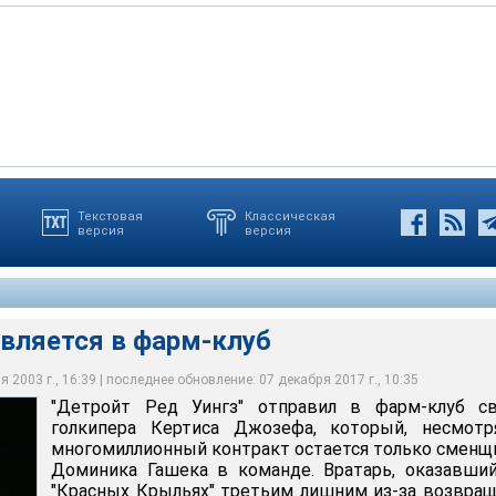
Текстовая
Классическая
версия
версия
авляется в фарм-клуб
 2003 г., 16:39 | последнее обновление: 07 декабря 2017 г., 10:35
"Детройт Ред Уингз" отправил в фарм-клуб св
голкипера Кертиса Джозефа, который, несмотр
многомиллионный контракт остается только смен
Доминика Гашека в команде. Вратарь, оказавши
"Красных Крыльях" третьим лишним из-за возвра