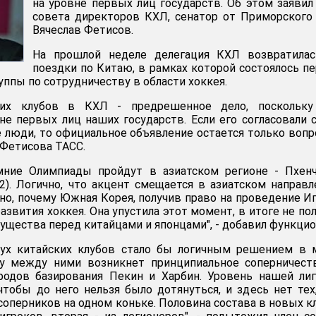
на уровне первых лиц государств. Об этом заявил
совета директоров КХЛ, сенатор от Приморского
Вячеслав Фетисов.
На прошлой неделе делегация КХЛ возвратилас
поездки по Китаю, в рамках которой состоялось п
уппы по сотрудничеству в области хоккея.
ких клубов в КХЛ - предрешенное дело, поскольку
не первых лиц наших государств. Если его согласовали 
люди, то официальное объявление остается только воп
 Фетисова ТАСС.
ние Олимпиады пройдут в азиатском регионе - Пхенч
22). Логично, что акцент смещается в азиатском направл
но, почему Южная Корея, получив право на проведение Иг
азвития хоккея. Она упустила этот момент, в итоге не по
ущества перед китайцами и японцами", - добавил функцио
вух китайских клубов стало бы логичным решением в 
ку между ними возникнет принципиальное соперничест
родов базирования Пекин и Харбин. Уровень нашей ли
чтобы до него нельзя было дотянуться, и здесь нет тех
соперников на одном коньке. Половина состава в новых к