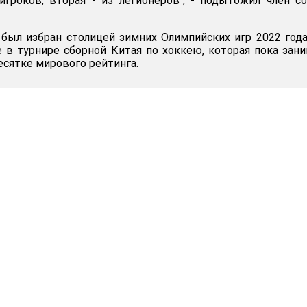
игроков, вторая - из легионеров", - подытожил член с
был избран столицей зимних Олимпийских игр 2022 года
е в турнире сборной Китая по хоккею, которая пока зан
есятке мирового рейтинга.