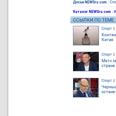
Досье NEWSru.com
::
Спо
Каталог NEWSru.com
::
И
ССЫЛКИ ПО ТЕМЕ
Спорт
|
Контин
Китая
Спорт
|
Матч з
стране
Спорт
|
Черныш
остане