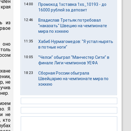
 член
14:00
Промокод 1хставка 1xs_10193 - до
 края
16000 рублей за депозит
12:46
Владислав Третьяк потребовал
ь из
"наказать" Швецию на чемпионате
ервое
мира по хоккею
11:35
Хабиб Нурмагомедов: "Я устал нырять
 оно
в потные ноги"
столь
росом
10:05
"Челси" обыграл "Манчестер Сити" в
финале Лиги чемпионов УЕФА
хане
18:23
Сборная России обыграла
ении,
Швейцарию на чемпионате мира по
р, не
хоккею
лучив
нер.
моем
во. Я
ги не
, кто
лубах