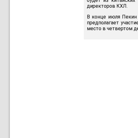
будет из китайских 
директоров КХЛ.
В конце июля Пекин 
предполагает участи
место в четвертом д