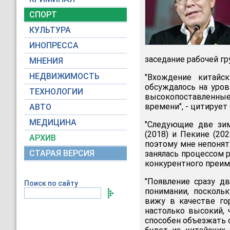
СПОРТ
КУЛЬТУРА
ИНОПРЕССА
заседание рабочей гр
МНЕНИЯ
НЕДВИЖИМОСТЬ
"Вхождение китайс
обсуждалось на уров
ТЕХНОЛОГИИ
высокопоставленные 
времени", - цитирует
АВТО
МЕДИЦИНА
"Следующие две зим
(2018) и Пекине (20
АРХИВ
поэтому мне непонят
СТАРАЯ ВЕРСИЯ
занялась процессом р
конкурентного преим
"Появление сразу д
Поиск по сайту
понимании, посколь
вижу в качестве го
настолько высокий, 
способен объезжать 