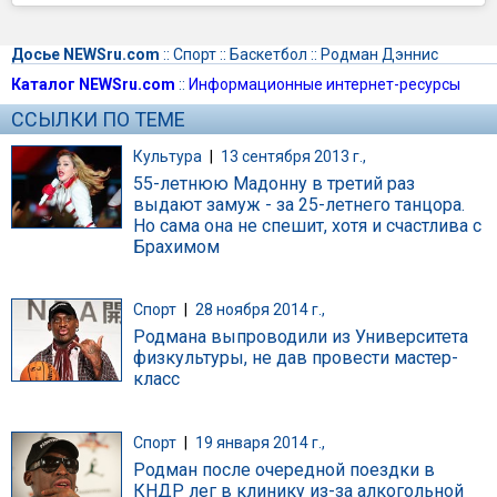
Досье NEWSru.com
::
Спорт
::
Баскетбол
::
Родман Дэннис
Каталог NEWSru.com
::
Информационные интернет-ресурсы
ССЫЛКИ ПО ТЕМЕ
Культура
|
13 сентября 2013 г.,
55-летнюю Мадонну в третий раз
выдают замуж - за 25-летнего танцора.
Но сама она не спешит, хотя и счастлива с
Брахимом
Спорт
|
28 ноября 2014 г.,
Родмана выпроводили из Университета
физкультуры, не дав провести мастер-
класс
Спорт
|
19 января 2014 г.,
Родман после очередной поездки в
КНДР лег в клинику из-за алкогольной