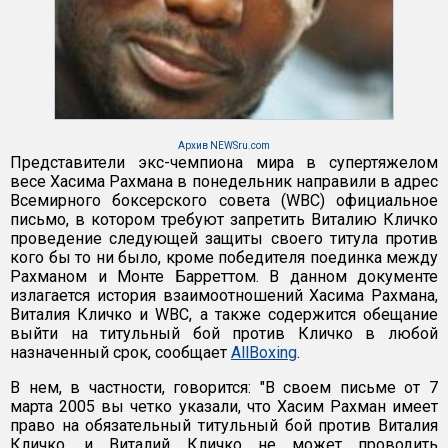
Архив NEWSru.com
Представители экс-чемпиона мира в супертяжелом
весе Хасима Рахмана в понедельник направили в адрес
Всемирного боксерского совета (WBC) официальное
письмо, в котором требуют запретить Виталию Кличко
проведение следующей защиты своего титула против
кого бы то ни было, кроме победителя поединка между
Рахманом и Монте Барреттом. В данном документе
излагается история взаимоотношений Хасима Рахмана,
Виталия Кличко и WBC, а также содержится обещание
выйти на титульный бой против Кличко в любой
назначенный срок, сообщает
AllBoxing
.
В нем, в частности, говорится: "В своем письме от 7
марта 2005 вы четко указали, что Хасим Рахман имеет
право на обязательный титульный бой против Виталия
Кличко, и Виталий Кличко не может проводить