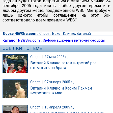
года он будет готов встретиться с Виталием Кличко 24
сентября 2005 года или в любое другое время и в
любом другом месте, предложенном WBC. Мы требуем
лишь одного: чтобы соглашение на этот бой
соответствовало всем правилам WBC."
Досье NEWSru.com
::
Спорт
::
Бокс
::
Кличко, Виталий
Каталог NEWSru.com
::
Информационные интернет-ресурсы
ССЫЛКИ ПО ТЕМЕ
Спорт
|
27 мая 2005 г.,
Виталий Кличко готов в третий раз
отомстить за брата
Спорт
|
07 января 2005 г.,
Виталий Кличко и Хасим Рахман
встретятся в мае
Спорт
|
13 апреля 2005 г.,