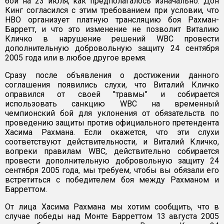
бой на 23 июля, как предполагалось изначально. Дон
Кинг согласился с этим требованием при условии, что
HBO организует платную трансляцию боя Рахман-
Барретт, и что это изменение не позволит Виталию
Кличко в нарушение решений WBC провести
дополнительную добровольную защиту 24 сентября
2005 года или в любое другое время.
Сразу после объявления о достижении данного
соглашения появились слухи, что Виталий Кличко
оправился от своей "травмы" и собирается
использовать санкцию WBC на временный
чемпионский бой для уклонения от обязательств по
проведению защиты против официального претендента
Хасима Рахмана. Если окажется, что эти слухи
соответствуют действительности, и Виталий Кличко,
вопреки правилам WBC, действительно собирается
провести дополнительную добровольную защиту 24
сентября 2005 года, мы требуем, чтобы вы обязали его
встретиться с победителем боя между Рахманом и
Барреттом.
От лица Хасима Рахмана мы хотим сообщить, что в
случае победы над Монте Барреттом 13 августа 2005