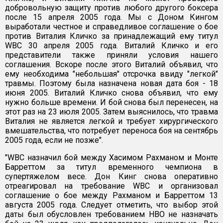
добровольную защиту против любого другого боксера
после 15 апреля 2005 года. Мы с Доном Кингом
выработали честное и справедливое соглашение о бое
против Виталия Кличко за принадлежащий ему титул
WBC 30 апреля 2005 года. Виталий Кличко и его
представители также приняли условия нашего
соглашения. Вскоре после этого Виталий объявил, что
ему необходима "небольшая" отсрочка ввиду "легкой"
травмы. Поэтому была назначена новая дата боя - 18
июня 2005. Виталий Кличко снова объявил, что ему
нужно больше времени. И бой снова был перенесен, на
этот раз на 23 июля 2005. Затем выяснилось, что травма
Виталия не является легкой и требует хирургического
вмешательства, что потребует переноса боя на сентябрь
2005 года, если не позже".
"WBC назначил бой между Хасимом Рахманом и Монте
Барреттом за титул временного чемпиона в
супертяжелом весе. Дон Кинг снова оперативно
отреагировал на требование WBC и организовал
соглашение о бое между Рахманом и Барреттом 13
августа 2005 года. Следует отметить, что выбор этой
даты был обусловлен требованием HBO не назначать