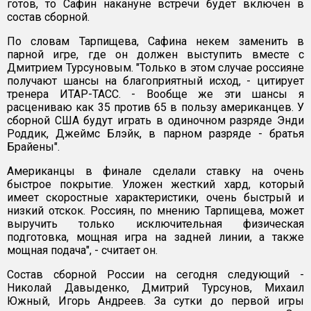
готов, то Сафин накануне встречи будет включен в
состав сборной.
По словам Тарпищева, Сафина некем заменить в
парной игре, где он должен выступить вместе с
Дмитрием Турсуновым. "Только в этом случае россияне
получают шансы на благоприятный исход, - цитирует
тренера ИТАР-ТАСС. - Вообще же эти шансы я
расцениваю как 35 против 65 в пользу американцев. У
сборной США будут играть в одиночном разряде Энди
Роддик, Джеймс Блэйк, в парном разряде - братья
Брайены".
Американцы в финале сделали ставку на очень
быстрое покрытие. Уложен жесткий хард, который
имеет скоростные характеристики, очень быстрый и
низкий отскок. Россиян, по мнению Тарпищева, может
выручить только исключительная физическая
подготовка, мощная игра на задней линии, а также
мощная подача", - считает он.
Состав сборной России на сегодня следующий -
Николай Давыденко, Дмитрий Турсунов, Михаил
Южный, Игорь Андреев. За сутки до первой игры