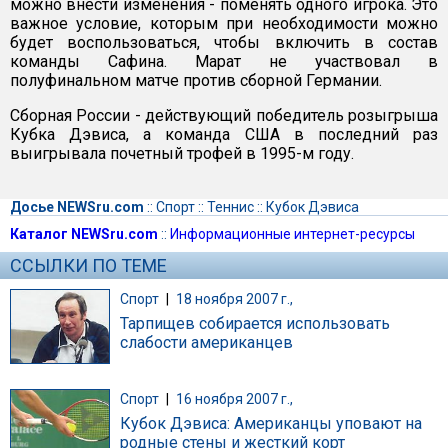
можно внести изменения - поменять одного игрока. Это
важное условие, которым при необходимости можно
будет воспользоваться, чтобы включить в состав
команды Сафина. Марат не участвовал в
полуфинальном матче против сборной Германии.
Сборная России - действующий победитель розыгрыша
Кубка Дэвиса, а команда США в последний раз
выигрывала почетный трофей в 1995-м году.
Досье NEWSru.com
::
Спорт
::
Теннис
::
Кубок Дэвиса
Каталог NEWSru.com
::
Информационные интернет-ресурсы
ССЫЛКИ ПО ТЕМЕ
Спорт
|
18 ноября 2007 г.,
Тарпищев собирается использовать
слабости американцев
Спорт
|
16 ноября 2007 г.,
Кубок Дэвиса: Американцы уповают на
родные стены и жесткий корт