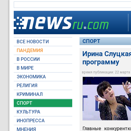
СПОРТ
ВСЕ НОВОСТИ
ПАНДЕМИЯ
Ирина Слуцка
В РОССИИ
программу
В МИРЕ
Ирина Слуцкая бле
время публикации: 22 марта 2
ЭКОНОМИКА
Архив NTVRU.com
РЕЛИГИЯ
КРИМИНАЛ
СПОРТ
КУЛЬТУРА
ИНОПРЕССА
Главные конкурент
МНЕНИЯ