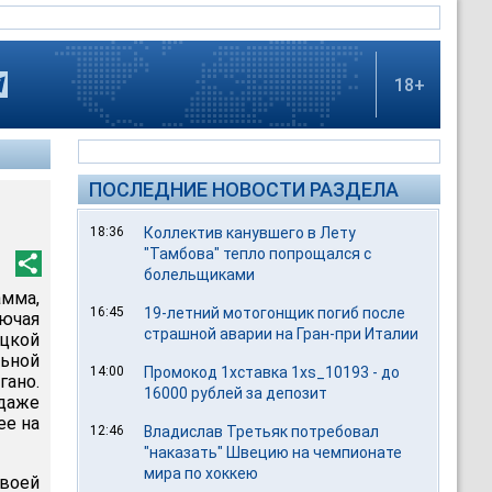
18+
ПОСЛЕДНИЕ НОВОСТИ РАЗДЕЛА
18:36
Коллектив канувшего в Лету
"Тамбова" тепло попрощался с
болельщиками
мма,
16:45
19-летний мотогонщик погиб после
лючая
страшной аварии на Гран-при Италии
уцкой
ьной
14:00
Промокод 1хставка 1xs_10193 - до
ано.
16000 рублей за депозит
 даже
ее на
12:46
Владислав Третьяк потребовал
"наказать" Швецию на чемпионате
мира по хоккею
воей