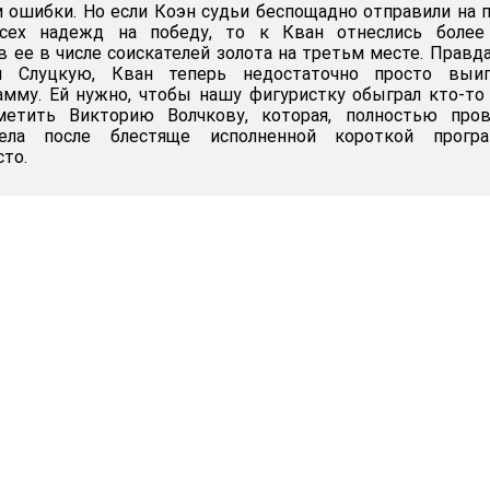
 ошибки. Но если Коэн судьи беспощадно отправили на 
сех надежд на победу, то к Кван отнеслись более
в ее в числе соискателей золота на третьм месте. Правда
и Слуцкую, Кван теперь недостаточно просто выиг
мму. Ей нужно, чтобы нашу фигуристку обыграл кто-то
метить Викторию Волчкову, которая, полностью пров
мела после блестяще исполненной короткой прогр
сто.