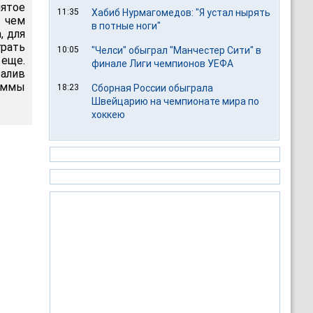
пятое
11:35
Хабиб Нурмагомедов: "Я устал нырять
 чем
в потные ноги"
, для
рать
10:05
"Челси" обыграл "Манчестер Сити" в
 еще.
финале Лиги чемпионов УЕФА
алив
аммы
18:23
Сборная России обыграла
Швейцарию на чемпионате мира по
хоккею