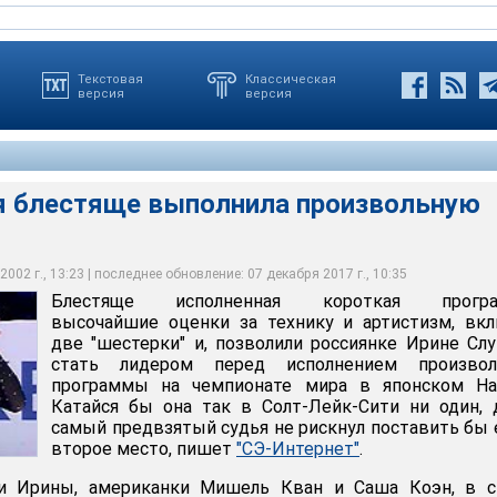
Текстовая
Классическая
версия
версия
я блестяще выполнила произвольную
стяще выполнила произвольную программу
002 г., 13:23 | последнее обновление: 07 декабря 2017 г., 10:35
Блестяще исполненная короткая програ
высочайшие оценки за технику и артистизм, вк
две "шестерки" и, позволили россиянке Ирине Сл
стать лидером перед исполнением произвол
программы на чемпионате мира в японском Наг
Катайся бы она так в Солт-Лейк-Сити ни один,
самый предвзятый судья не рискнул поставить бы 
второе место, пишет
"СЭ-Интернет"
.
ки Ирины, американки Мишель Кван и Саша Коэн, в с