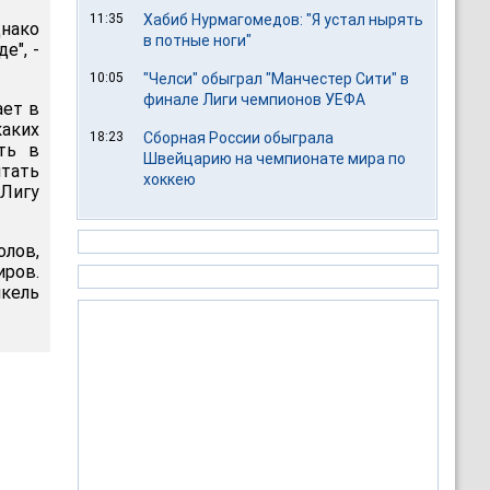
11:35
Хабиб Нурмагомедов: "Я устал нырять
днако
в потные ноги"
е", -
10:05
"Челси" обыграл "Манчестер Сити" в
финале Лиги чемпионов УЕФА
ает в
каких
18:23
Сборная России обыграла
ть в
Швейцарию на чемпионате мира по
чтать
хоккею
Лигу
олов,
ров.
нкель