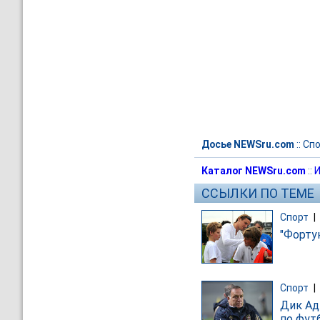
Досье NEWSru.com
::
Спо
Каталог NEWSru.com
::
И
ССЫЛКИ ПО ТЕМЕ
Спорт
|
"Форту
Спорт
|
Дик Ад
по фут