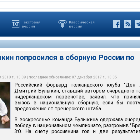
Текстовая
Классическая
версия
версия
кин попросился в сборную России по
просился в сборную России по футболу
2010 г., 13:09 | последнее обновление: 07 декабря 2017 г., 10:35
Российский форвард голландского клуба "Ден Х
n.ru
Дмитрий Булыкин, ставший автором очередного г
нидерландском первенстве, заявил, что приня
вызов в национальную сборную, если бы посту
предложение от тренерского штаба.
В воскресенье команда Булыкина одержала очер
победу в национальном чемпионате, разгромив "Бре
3:0. На счету россиянина гол и две результат