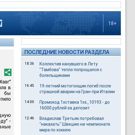
18+
ПОСЛЕДНИЕ НОВОСТИ РАЗДЕЛА
18:36
Коллектив канувшего в Лету
"Тамбова" тепло попрощался с
болельщиками
ааг"
16:45
19-летний мотогонщик погиб после
ола в
страшной аварии на Гран-при Италии
л бы
пило
14:00
Промокод 1хставка 1xs_10193 - до
16000 рублей за депозит
едную
12:46
Владислав Третьяк потребовал
ду" -
"наказать" Швецию на чемпионате
ивные
мира по хоккею