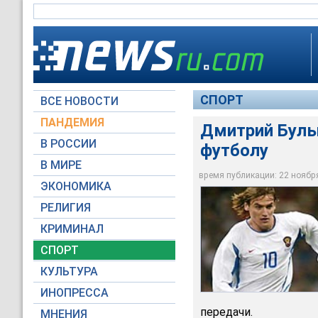
СПОРТ
ВСЕ НОВОСТИ
ПАНДЕМИЯ
Дмитрий Булы
В РОССИИ
футболу
В МИРЕ
Дмитрий Булыкин по
время публикации: 22 ноября 
ЭКОНОМИКА
www.rusteam.permia
РЕЛИГИЯ
КРИМИНАЛ
СПОРТ
КУЛЬТУРА
ИНОПРЕССА
передачи.
МНЕНИЯ