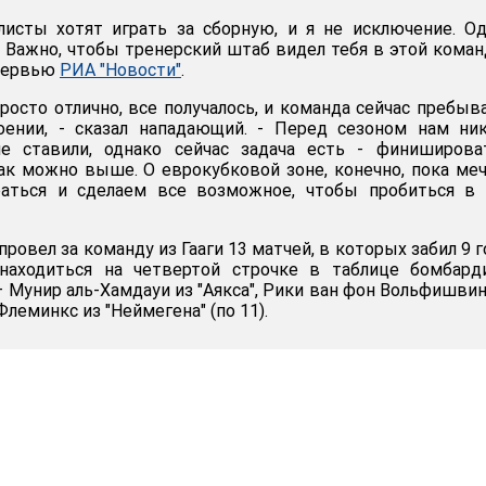
листы хотят играть за сборную, и я не исключение. О
 Важно, чтобы тренерский штаб видел тебя в этой команд
нтервью
РИА "Новости"
.
росто отлично, все получалось, и команда сейчас пребыв
оении, - сказал нападающий. - Перед сезоном нам ни
е ставили, однако сейчас задача есть - финиширова
ак можно выше. О еврокубковой зоне, конечно, пока ме
раться и сделаем все возможное, чтобы пробиться в 
ровел за команду из Гааги 13 матчей, в которых забил 9 г
находиться на четвертой строчке в таблице бомбарди
– Мунир аль-Хамдауи из "Аякса", Рики ван фон Вольфишви
Флеминкс из "Неймегена" (по 11).