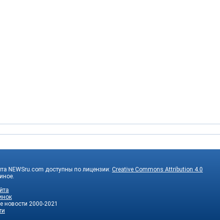
йта NEWSru.com доступны по лицензии:
Creative Commons Attribution 4.0
 иное.
йта
инок
е новости
2000-2021
ти