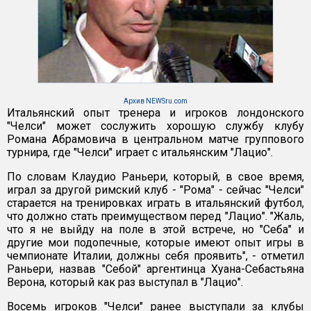
Архив NEWSru.com
Итальянский опыт тренера и игроков лондонского
"Челси" может сослужить хорошую службу клубу
Романа Абрамовича в центральном матче группового
турнира, где "Челси" играет с итальянским "Лацио".
По словам Клаудио Раньери, который, в свое время,
играл за другой римский клуб - "Рома" - сейчас "Челси"
старается на тренировках играть в итальянский футбол,
что должно стать преимуществом перед "Лацио". "Жаль,
что я не выйду на поле в этой встрече, но "Себа" и
другие мои подопечные, которые имеют опыт игры в
чемпионате Италии, должны себя проявить", - отметил
Раньери, назвав "Себой" аргентинца Хуана-Себастьяна
Верона, который как раз выступал в "Лацио".
Восемь игроков "Челси" ранее выступали за клубы