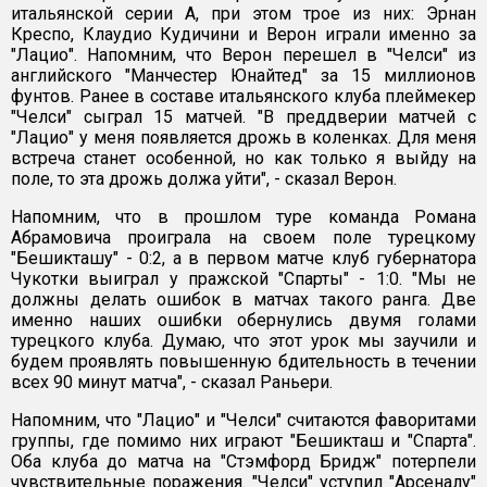
итальянской серии А, при этом трое из них: Эрнан
Креспо, Клаудио Кудичини и Верон играли именно за
"Лацио". Напомним, что Верон перешел в "Челси" из
английского "Манчестер Юнайтед" за 15 миллионов
фунтов. Ранее в составе итальянского клуба плеймекер
"Челси" сыграл 15 матчей. "В преддверии матчей с
"Лацио" у меня появляется дрожь в коленках. Для меня
встреча станет особенной, но как только я выйду на
поле, то эта дрожь должа уйти", - сказал Верон.
Напомним, что в прошлом туре команда Романа
Абрамовича проиграла на своем поле турецкому
"Бешикташу" - 0:2, а в первом матче клуб губернатора
Чукотки выиграл у пражской "Спарты" - 1:0. "Мы не
должны делать ошибок в матчах такого ранга. Две
именно наших ошибки обернулись двумя голами
турецкого клуба. Думаю, что этот урок мы заучили и
будем проявлять повышенную бдительность в течении
всех 90 минут матча", - сказал Раньери.
Напомним, что "Лацио" и "Челси" считаются фаворитами
группы, где помимо них играют "Бешикташ и "Спарта".
Оба клуба до матча на "Стэмфорд Бридж" потерпели
чувствительные поражения. "Челси" уступил "Арсеналу"