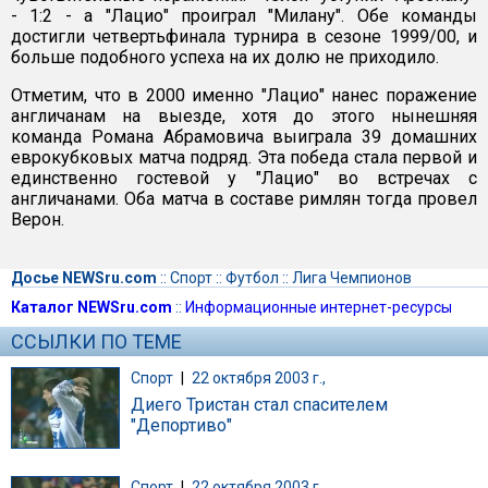
- 1:2 - а "Лацио" проиграл "Милану". Обе команды
достигли четвертьфинала турнира в сезоне 1999/00, и
больше подобного успеха на их долю не приходило.
Отметим, что в 2000 именно "Лацио" нанес поражение
англичанам на выезде, хотя до этого нынешняя
команда Романа Абрамовича выиграла 39 домашних
еврокубковых матча подряд. Эта победа стала первой и
единственно гостевой у "Лацио" во встречах с
англичанами. Оба матча в составе римлян тогда провел
Верон.
Досье NEWSru.com
::
Спорт
::
Футбол
::
Лига Чемпионов
Каталог NEWSru.com
::
Информационные интернет-ресурсы
ССЫЛКИ ПО ТЕМЕ
Спорт
|
22 октября 2003 г.,
Диего Тристан стал спасителем
"Депортиво"
Спорт
|
22 октября 2003 г.,