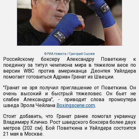
© РИА Новости / Григорий Сысоев
Российскому боксеру Александру Поветкину к
поединку за титул чемпиона мира в тяжелом весе по
версии WBC против американца Деонтея Уайлдера
помогает готовиться Адриан Гранат из Швеции.
"Гранат не зря получил приглашение от Поветкина. Он
очень высокий и быстрый тяжеловес. Он бьет не
слабее Александра", - приводит слова промоутера
шведа Эрола Чейлана
Boxingscene.com
.
Стоит добавить, что Гранат ранее помогал украинцу
Владимиру Кличко. Рост шведского боксера более двух
метров (202 см). Бой Поветкина и Уайлдера состоится
21 мая в Москве.