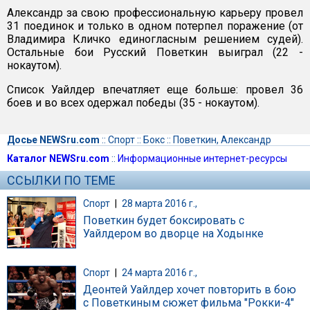
Александр за свою профессиональную карьеру провел
31 поединок и только в одном потерпел поражение (от
Владимира Кличко единогласным решением судей).
Остальные бои Русский Поветкин выиграл (22 -
нокаутом).
Список Уайлдер впечатляет еще больше: провел 36
боев и во всех одержал победы (35 - нокаутом).
Досье NEWSru.com
::
Спорт
::
Бокс
::
Поветкин, Александр
Каталог NEWSru.com
::
Информационные интернет-ресурсы
ССЫЛКИ ПО ТЕМЕ
Спорт
|
28 марта 2016 г.,
Поветкин будет боксировать с
Уайлдером во дворце на Ходынке
Спорт
|
24 марта 2016 г.,
Деонтей Уайлдер хочет повторить в бою
с Поветкиным сюжет фильма "Рокки-4"