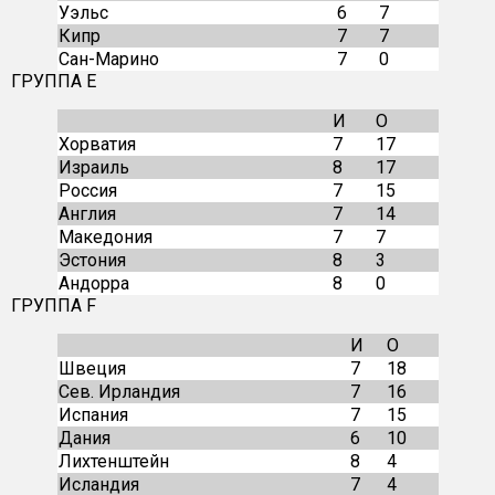
Уэльс
6
7
Кипр
7
7
Сан-Марино
7
0
ГРУППА E
И
О
Хорватия
7
17
Израиль
8
17
Россия
7
15
Англия
7
14
Македония
7
7
Эстония
8
3
Андорра
8
0
ГРУППА F
И
О
Швеция
7
18
Сев. Ирландия
7
16
Испания
7
15
Дания
6
10
Лихтенштейн
8
4
Исландия
7
4