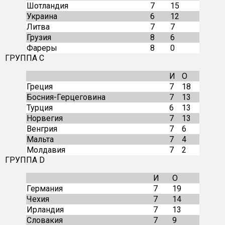
Шотландия
7
15
Украина
6
12
Литва
7
7
Грузия
8
6
Фареры
8
0
ГРУППА C
И
О
Греция
7
18
Босния-Герцеговина
7
13
Турция
6
13
Норвегия
7
13
Венгрия
7
6
Мальта
7
4
Молдавия
7
2
ГРУППА D
И
О
Германия
7
19
Чехия
7
14
Ирландия
7
13
Словакия
7
9