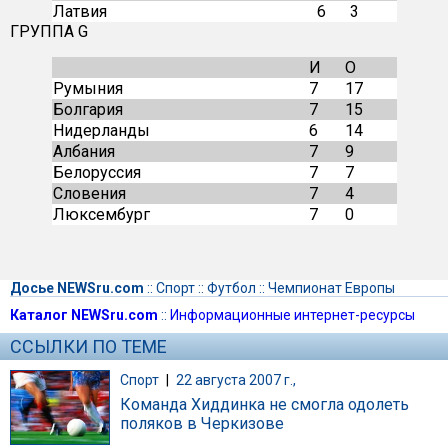
Латвия
6
3
ГРУППА G
И
О
Румыния
7
17
Болгария
7
15
Нидерланды
6
14
Албания
7
9
Белоруссия
7
7
Словения
7
4
Люксембург
7
0
Досье NEWSru.com
::
Спорт
::
Футбол
::
Чемпионат Европы
Каталог NEWSru.com
::
Информационные интернет-ресурсы
ССЫЛКИ ПО ТЕМЕ
Спорт
|
22 августа 2007 г.,
Команда Хиддинка не смогла одолеть
поляков в Черкизове