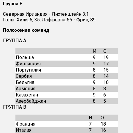
Группа F
Северная Ирландия - Лихтенштейн 3:1
Голы: Хили, 5, 35, Лафферти, 56 - Фрик, 89.
Положение команд
ГРУППА А
И
О
Польша
9
19
Финляндия
9
17
Португалия
8
15
Сербия
8
14
Бельгия
9
10
Армения
8
8
Казахстан
9
6
Азербайджан
8
5
ГРУППА B
И
О
Франция
7
18
Италия
7
16