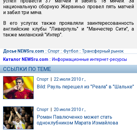
успел провести 37 матчей и забить 18 мячей. За
национальную сборную Жервиньо провел пять матчей
и забил три мяча.
В его услугах также проявляли заинтересованность
английские клубы "Ливерпуль" и "Манчестер Сити", а
также миланский "Интер".
Досье NEWSru.com
::
Спорт
::
Футбол
::
Трансферный рынок
Каталог NEWSru.com
::
Информационные интернет-ресурсы
ССЫЛКИ ПО ТЕМЕ
Спорт
|
22 июля 2010 г.,
Bild: Рауль перешел из "Реала" в "Шальке"
Спорт
|
20 июля 2010 г.,
Роман Павлюченко может стать
одноклубником Марата Измайлова