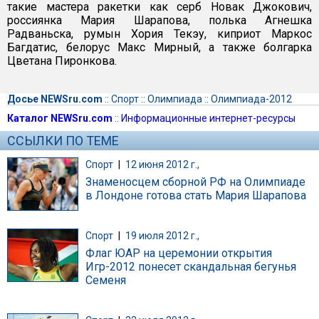
такие мастера ракетки как серб Новак Джокович,
россиянка Мария Шарапова, полька Агнешка
Радваньска, румын Хория Текэу, киприот Маркос
Багдатис, белорус Макс Мирный, а также болгарка
Цветана Пиронкова.
Досье NEWSru.com
::
Спорт
::
Олимпиада
::
Олимпиада-2012
Каталог NEWSru.com
::
Информационные интернет-ресурсы
ССЫЛКИ ПО ТЕМЕ
Спорт
|
12 июня 2012 г.,
Знаменосцем сборной РФ на Олимпиаде
в Лондоне готова стать Мария Шарапова
Спорт
|
19 июля 2012 г.,
Флаг ЮАР на церемонии открытия
Игр-2012 понесет скандальная бегунья
Семеня