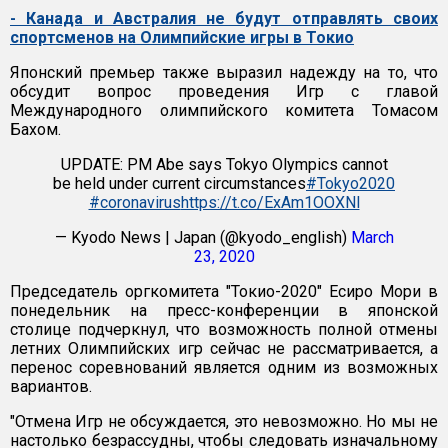
- Канада и Австралия не будут отправлять своих
спортсменов на Олимпийские игры в Токио
Японский премьер также выразил надежду на то, что
обсудит вопрос проведения Игр с главой
Международного олимпийского комитета Томасом
Бахом.
UPDATE: PM Abe says Tokyo Olympics cannot
be held under current circumstances
#Tokyo2020
#coronavirus
https://t.co/ExAm1OOXNl
— Kyodo News | Japan (@kyodo_english)
March
23, 2020
Председатель оргкомитета "Токио-2020" Есиро Мори в
понедельник на пресс-конференции в японской
столице подчеркнул, что возможность полной отмены
летних Олимпийских игр сейчас не рассматривается, а
перенос соревнований является одним из возможных
вариантов.
"Отмена Игр не обсуждается, это невозможно. Но мы не
настолько безрассудны, чтобы следовать изначальному