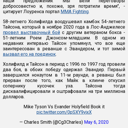
наши предложения. Мы вели переговоры
добросовестно и, похоже, зря потратили время", -
цитирует Лоуренса портал
MMA Fighting
.
58-летнего Холифилда воодушевил камбэк 54-летнего
Тайсона, который в ноябре 2020 года в Лос-Анджелесе
провел выставочный бой
с другим ветераном бокса -
51-летним Роем Джонсом-младшим. В одном из
недавних интервью Тайсон упомянул, что все еще
заинтересован в реванше с Эвандером, и тот зимой
вызвал его на поединок
.
Холифилд и Тайсон в период с 1996 по 1997 год провели
два боя, в обоих победу одержал Эвандер. Первый
завершился нокаутом в 11-м раунде, а реванш был
прерван после того, как Майк в клинче откусил
сопернику кусочек уха. Тайсона тогда
дисквалифицировали и оштрафовали на три миллиона
долларов.
Mike Tyson Vs Evander Holyfield Book it
pic.twitter.com/0pSXY9vjxX
— Charles Smith (@Cg3Charles)
May 6, 2020