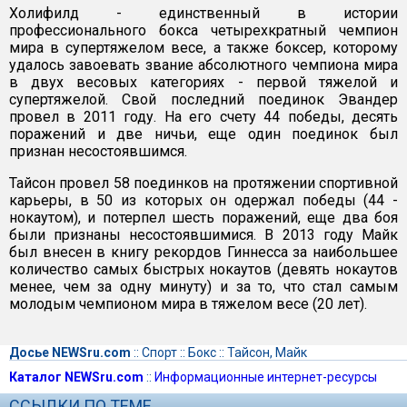
Холифилд - единственный в истории
профессионального бокса четырехкратный чемпион
мира в супертяжелом весе, а также боксер, которому
удалось завоевать звание абсолютного чемпиона мира
в двух весовых категориях - первой тяжелой и
супертяжелой. Свой последний поединок Эвандер
провел в 2011 году. На его счету 44 победы, десять
поражений и две ничьи, еще один поединок был
признан несостоявшимся.
Тайсон провел 58 поединков на протяжении спортивной
карьеры, в 50 из которых он одержал победы (44 -
нокаутом), и потерпел шесть поражений, еще два боя
были признаны несостоявшимися. В 2013 году Майк
был внесен в книгу рекордов Гиннесса за наибольшее
количество самых быстрых нокаутов (девять нокаутов
менее, чем за одну минуту) и за то, что стал самым
молодым чемпионом мира в тяжелом весе (20 лет).
Досье NEWSru.com
::
Спорт
::
Бокс
::
Тайсон, Майк
Каталог NEWSru.com
::
Информационные интернет-ресурсы
ССЫЛКИ ПО ТЕМЕ