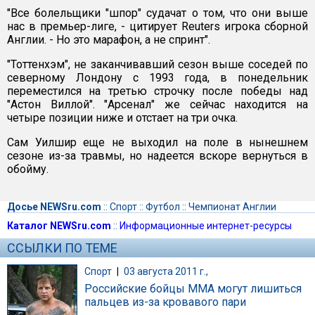
"Все болельщики "шпор" судачат о том, что они выше
нас в премьер-лиге, - цитирует Reuters игрока сборной
Англии. - Но это марафон, а не спринт".
"Тоттенхэм", не заканчивавший сезон выше соседей по
северному Лондону с 1993 года, в понедельник
переместился на третью строчку после победы над
"Астон Виллой". "Арсенал" же сейчас находится на
четыре позиции ниже и отстает на три очка.
Сам Уилшир еще не выходил на поле в нынешнем
сезоне из-за травмы, но надеется вскоре вернуться в
обойму.
Досье NEWSru.com
::
Спорт
::
Футбол
::
Чемпионат Англии
Каталог NEWSru.com
::
Информационные интернет-ресурсы
ССЫЛКИ ПО ТЕМЕ
Спорт
|
03 августа 2011 г.,
Российские бойцы ММА могут лишиться
пальцев из-за кровавого пари