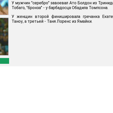
У мужчин "серебро" завоевал Ато Болдон из Тринид
Тобаго, "бронза" - у барбадосца Обадила Томпсона.
У женщин второй финишировала гречанка Екате
Таноу, а третьей - Таня Лоренс из Ямайки.