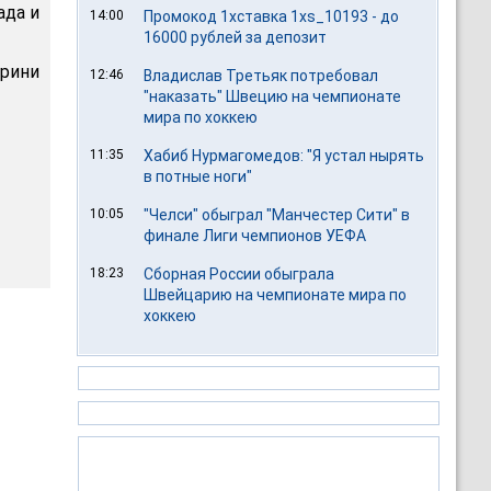
ада и
14:00
Промокод 1хставка 1xs_10193 - до
16000 рублей за депозит
рини
12:46
Владислав Третьяк потребовал
"наказать" Швецию на чемпионате
мира по хоккею
11:35
Хабиб Нурмагомедов: "Я устал нырять
в потные ноги"
10:05
"Челси" обыграл "Манчестер Сити" в
финале Лиги чемпионов УЕФА
18:23
Сборная России обыграла
Швейцарию на чемпионате мира по
хоккею