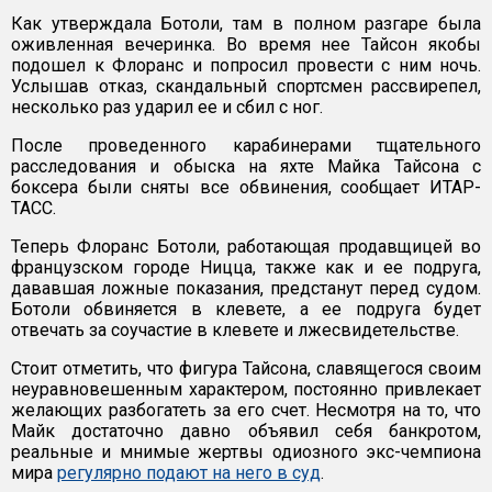
Как утверждала Ботоли, там в полном разгаре была
оживленная вечеринка. Во время нее Тайсон якобы
подошел к Флоранс и попросил провести с ним ночь.
Услышав отказ, скандальный спортсмен рассвирепел,
несколько раз ударил ее и сбил с ног.
После проведенного карабинерами тщательного
расследования и обыска на яхте Майка Тайсона с
боксера были сняты все обвинения, сообщает ИТАР-
ТАСС.
Теперь Флоранс Ботоли, работающая продавщицей во
французском городе Ницца, также как и ее подруга,
дававшая ложные показания, предстанут перед судом.
Ботоли обвиняется в клевете, а ее подруга будет
отвечать за соучастие в клевете и лжесвидетельстве.
Стоит отметить, что фигура Тайсона, славящегося своим
неуравновешенным характером, постоянно привлекает
желающих разбогатеть за его счет. Несмотря на то, что
Майк достаточно давно объявил себя банкротом,
реальные и мнимые жертвы одиозного экс-чемпиона
мира
регулярно подают на него в суд
.