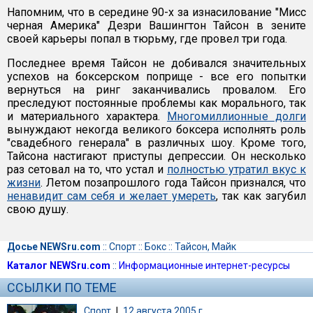
Напомним, что в середине 90-х за изнасилование "Мисс
черная Америка" Дезри Вашингтон Тайсон в зените
своей карьеры попал в тюрьму, где провел три года.
Последнее время Тайсон не добивался значительных
успехов на боксерском поприще - все его попытки
вернуться на ринг заканчивались провалом. Его
преследуют постоянные проблемы как морального, так
и материального характера.
Многомиллионные долги
вынуждают некогда великого боксера исполнять роль
"свадебного генерала" в различных шоу. Кроме того,
Тайсона настигают приступы депрессии. Он несколько
раз сетовал на то, что устал и
полностью утратил вкус к
жизни
. Летом позапрошлого года Тайсон признался, что
ненавидит сам себя и желает умереть
, так как загубил
свою душу.
Досье NEWSru.com
::
Спорт
::
Бокс
::
Тайсон, Майк
Каталог NEWSru.com
::
Информационные интернет-ресурсы
ССЫЛКИ ПО ТЕМЕ
Спорт
|
12 августа 2005 г.,