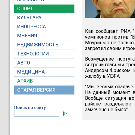
СПОРТ
КУЛЬТУРА
ИНОПРЕССА
Как сообщает РИА "Н
МНЕНИЯ
чемпионов против "Б
Моуринью не только 
НЕДВИЖИМОСТЬ
запретил своим игрок
ТЕХНОЛОГИИ
Возмущение португ
АВТО
встречи главный тре
Андерсом Фриском. И
МЕДИЦИНА
жалобу в УЕФА.
АРХИВ
"Мы весьма озадачен
СТАРАЯ ВЕРСИЯ
На данный момент в
Вообще ситуация во
районе раздевалок
Поиск по сайту
замечено не было".