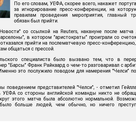
По его словам, УЕФА, скорее всего, накажет португ
за игнорирование пресс-конференции, на котору
правилам проведения мероприятия, главный тр
обязан был прийти.
овости" со ссылкой на Reuters, накануне после матча
арселоны", в котором "аристократы" проиграли со счетом
отказался прийти на послематчевую пресс-конференцию,
ам общаться с прессой.
альского специалиста было вызвано тем, что в пере
нер "Барсы" Франк Райкаард о чем-то разговаривал с арб
менно это послужило поводом для намерения "Челси" п
ы поведением представителей "Челси", - отметил Гейлла
 УЕФА со стороны английской команды никто не обращ
круг этого матча была абсолютно нормальной. Возмож
 было больше людей, чем обычно, но ничего преступ