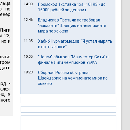
альца
14:00
Промокод 1хставка 1xs_10193 - до
ю, по
16000 рублей за депозит
енер
12:46
Владислав Третьяк потребовал
"наказать" Швецию на чемпионате
 Лиги
мира по хоккею
 1:2,
 но и
11:35
Хабиб Нурмагомедов: "Я устал нырять
в потные ноги"
рыве
10:05
"Челси" обыграл "Манчестер Сити" в
итром
финале Лиги чемпионов УЕФА
одать
18:23
Сборная России обыграла
Швейцарию на чемпионате мира по
рд. -
хоккею
ался.
но, в
ного