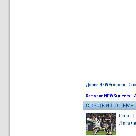
Досье NEWSru.com
::
Спо
Каталог NEWSru.com
::
И
ССЫЛКИ ПО ТЕМЕ
Спорт
|
Лига ч