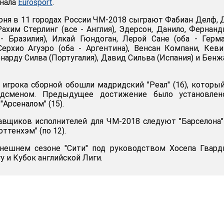
анала
Eurosport
.
ня в 11 городах России ЧМ-2018 сыграют Фабиан Делф,
Рахим Стерлинг (все - Англия), Эдерсон, Данило, Фернанд
- Бразилия), Илкай Гюндоган, Лерой Сане (оба - Герма
ерхио Агуэро (оба - Аргентина), Венсан Компани, Кев
рнарду Силва (Португалия), Давид Сильва (Испания) и Бен
о игрока сборной обошли мадридский "Реал" (16), которы
дсменом. Предыдущее достижение было установлен
Арсеналом" (15).
авщиков исполнителей для ЧМ-2018 следуют "Барселона" 
оттенхэм" (по 12).
нешнем сезоне "Сити" под руководством Хосепа Гвард
 и Кубок английской Лиги.