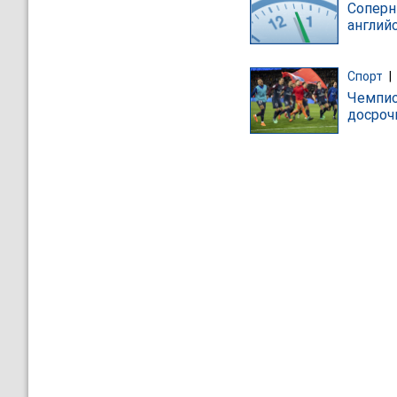
Соперн
англий
Спорт
|
Чемпио
досроч