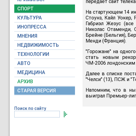
передает сайт телек
СПОРТ
На стартующем 14 ию
КУЛЬТУРА
Стоунз, Кайл Уокер, 
Габриэл Жезус (все 
ИНОПРЕССА
Николас Отаменди, С
Брейне (Бельгия), Бе
МНЕНИЯ
Менди (Франция).
НЕДВИЖИМОСТЬ
"Горожане" на одног
ТЕХНОЛОГИИ
стать новым рекор
ЧМ-2006 лондонским "
АВТО
МЕДИЦИНА
Далее в списке пост
"Челси" (13), ПСЖ и "Т
АРХИВ
Напомним, что в ны
СТАРАЯ ВЕРСИЯ
выиграл Премьер-лигу
Поиск по сайту