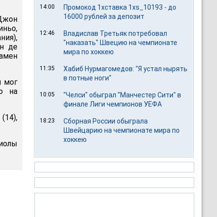
14:00
Промокод 1хставка 1xs_10193 - до
16000 рублей за депозит
 Джон
иньо,
12:46
Владислав Третьяк потребовал
ния),
"наказать" Швецию на чемпионате
ин де
мира по хоккею
жамен
11:35
Хабиб Нурмагомедов: "Я устал нырять
в потные ноги"
й мог
о на
10:05
"Челси" обыграл "Манчестер Сити" в
финале Лиги чемпионов УЕФА
(14),
18:23
Сборная России обыграла
Швейцарию на чемпионате мира по
хоккею
иолы