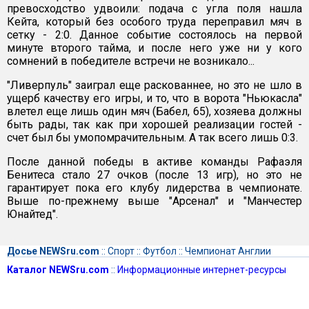
превосходство удвоили: подача с угла поля нашла
Кейта, который без особого труда переправил мяч в
сетку - 2:0. Данное событие состоялось на первой
минуте второго тайма, и после него уже ни у кого
сомнений в победителе встречи не возникало...
"Ливерпуль" заиграл еще раскованнее, но это не шло в
ущерб качеству его игры, и то, что в ворота "Ньюкасла"
влетел еще лишь один мяч (Бабел, 65), хозяева должны
быть рады, так как при хорошей реализации гостей -
счет был бы умопомрачительным. А так всего лишь 0:3.
После данной победы в активе команды Рафаэля
Бенитеса стало 27 очков (после 13 игр), но это не
гарантирует пока его клубу лидерства в чемпионате.
Выше по-прежнему выше "Арсенал" и "Манчестер
Юнайтед".
Досье NEWSru.com
::
Спорт
::
Футбол
::
Чемпионат Англии
Каталог NEWSru.com
::
Информационные интернет-ресурсы