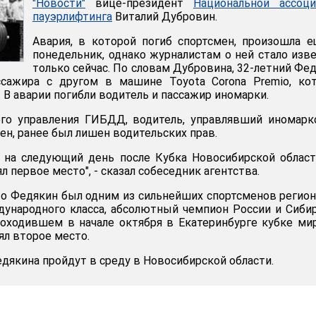
"Новости"
вице-президент
Национальной ассоци
пауэрлифтинга
Виталий Дубровин.
Авария, в которой погиб спортсмен, произошла 
понедельник, однако журналистам о ней стало изв
только сейчас. По словам Дубровина, 32-летний Фе
ссажира с другом в машине Toyota Corona Premio, ко
. В аварии погибли водитель и пассажир иномарки.
го управления ГИБДД, водитель, управлявший иномарк
ен, ранее был лишен водительских прав.
 на следующий день после Кубка Новосибирской област
л первое место", - сказал собеседник агентства.
то Федякин был одним из сильнейших спортсменов регион
дународного класса, абсолютный чемпион России и Сиби
роходившем в начале октября в Екатеринбурге кубке ми
ял второе место.
дякина пройдут в среду в Новосибирской области.