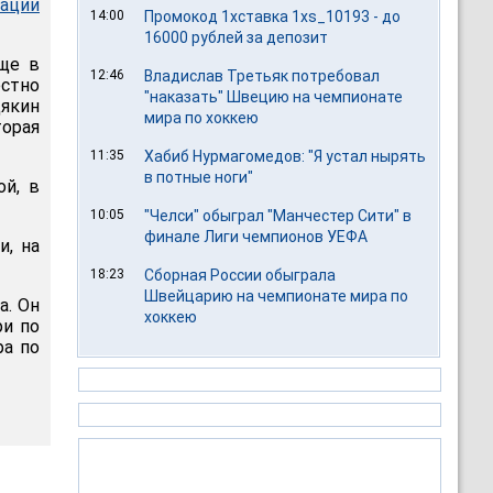
ации
14:00
Промокод 1хставка 1xs_10193 - до
16000 рублей за депозит
еще в
12:46
Владислав Третьяк потребовал
естно
"наказать" Швецию на чемпионате
дякин
мира по хоккею
торая
11:35
Хабиб Нурмагомедов: "Я устал нырять
в потные ноги"
ой, в
10:05
"Челси" обыграл "Манчестер Сити" в
финале Лиги чемпионов УЕФА
и, на
18:23
Сборная России обыграла
Швейцарию на чемпионате мира по
а. Он
хоккею
ри по
ра по