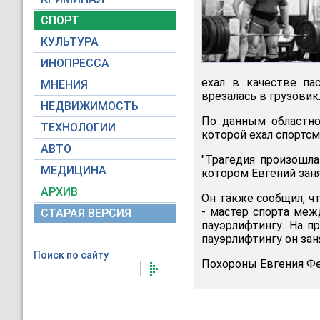
СПОРТ
КУЛЬТУРА
ИНОПРЕССА
ехал в качестве па
МНЕНИЯ
врезалась в грузовик
НЕДВИЖИМОСТЬ
По данным областно
ТЕХНОЛОГИИ
которой ехал спортсм
АВТО
"Трагедия произошла
МЕДИЦИНА
котором Евгений заня
АРХИВ
Он также сообщил, ч
- мастер спорта меж
СТАРАЯ ВЕРСИЯ
пауэрлифтингу. На п
пауэрлифтингу он зан
Поиск по сайту
Похороны Евгения Фе