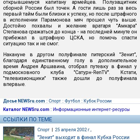
открывшемуся капитану армейцев. Полузащитник
сборной России был точен. А гости лишь раз за весь
первый тайм были близки к успеху, но после штрафного
в исполнении Парамонова мяч прошел чуть выше.
Достойно похвалы и желание вратаря "Амкара"
Степанова сражаться до конца - на последней минуте он
прибежал в штрафную ЦСКА, но помочь спасти
ситуацию так и не смог.
Накануне в другом полуфинале питерский "Зенит",
благодаря единственному голу в дополнительное
время Андрея Аршавина, отобрал путевку в финал у
подмосковного клуба "Сатурн-RenTV". Кстати,
"телевизионщики" также дошли до полуфинала
впервые.
Досье NEWSru.com
::
Спорт
::
Футбол
::
Кубок России
Каталог NEWSru.com
::
Информационные интернет-ресурсы
ССЫЛКИ ПО ТЕМЕ
Спорт
|
25 апреля 2002 г.,
"Зенит" выходит в финал Кубка России