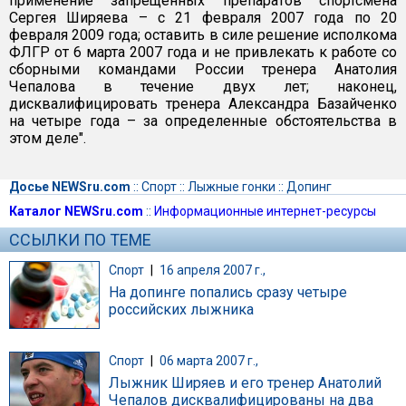
применение запрещенных препаратов спортсмена
Сергея Ширяева – с 21 февраля 2007 года по 20
февраля 2009 года; оставить в силе решение исполкома
ФЛГР от 6 марта 2007 года и не привлекать к работе со
сборными командами России тренера Анатолия
Чепалова в течение двух лет; наконец,
дисквалифицировать тренера Александра Базайченко
на четыре года – за определенные обстоятельства в
этом деле".
Досье NEWSru.com
::
Спорт
::
Лыжные гонки
::
Допинг
Каталог NEWSru.com
::
Информационные интернет-ресурсы
ССЫЛКИ ПО ТЕМЕ
Спорт
|
16 апреля 2007 г.,
На допинге попались сразу четыре
российских лыжника
Спорт
|
06 марта 2007 г.,
Лыжник Ширяев и его тренер Анатолий
Чепалов дисквалифицированы на два