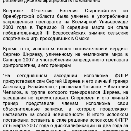
решение дисквалифицировать пожизненно".
Впервые 31-летняя Евгения Старовойтова из
Оренбургской области была уличена в употреблении
запрещенных препаратов на Всемирной Универсиаде
2003 года в Тарвизио. В середине марта он стала
победительницей III Всероссийских зимних сельских
спортивных игр, проходивших в Омске.
Кроме того, исполком вынес окончательный вердикт
Сергею Ширяеву, уличенному на чемпионате мира в
Саппоро-2007 в употреблении запрещенного препарата
эритропоэтина, и его тренерам.
"На сегодняшнем заседании исполкома ФЛГР
присутствовал сам Сергей Ширяев и его личный тренер
Александр Базайченко, - рассказал Логинов. – Анатолий
Чепалов, в группе которого тренировался Ширяев, на
заседании не присутствовал. Спортсмен и его личный
тренер представили членам исполкома свои
объяснительные записки, в которых продолжают
настаивать на своей невиновности. В итоге исполком
постановил: оставить в силе решение исполкома ФЛГР
от 6 марта 2007 года о дисквалификации на два года за