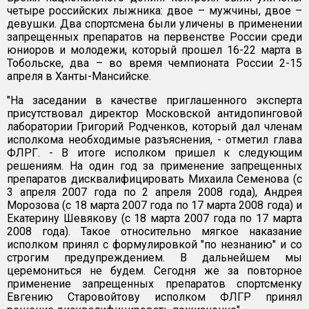
четыре российских лыжника: двое – мужчины, двое –
девушки. Два спортсмена были уличены в применении
запрещенных препаратов на первенстве России среди
юниоров и молодежи, который прошел 16-22 марта в
Тобольске, два – во время чемпионата России 2-15
апреля в Ханты-Мансийске.
"На заседании в качестве приглашенного эксперта
присутствовал директор Московской антидопинговой
лаборатории Григорий Родченков, который дал членам
исполкома необходимые разъяснения, - отметил глава
ФЛРГ. - В итоге исполком пришел к следующим
решениям. На один год за применение запрещенных
препаратов дисквалифицировать Михаила Семенова (с
3 апреля 2007 года по 2 апреля 2008 года), Андрея
Морозова (с 18 марта 2007 года по 17 марта 2008 года) и
Екатерину Шевякову (с 18 марта 2007 года по 17 марта
2008 года). Такое относительно мягкое наказание
исполком принял с формулировкой "по незнанию" и со
строгим предупреждением. В дальнейшем мы
церемониться не будем. Сегодня же за повторное
применение запрещенных препаратов спортсменку
Евгению Старовойтову исполком ФЛГР принял