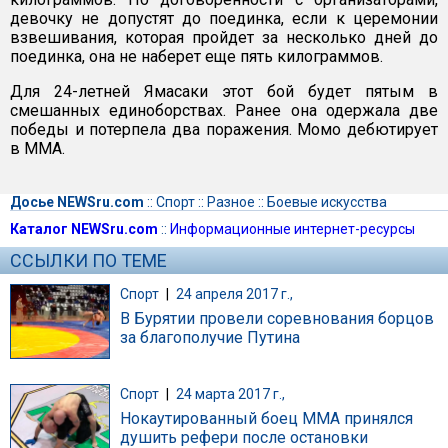
девочку не допустят до поединка, если к церемонии
взвешивания, которая пройдет за несколько дней до
поединка, она не наберет еще пять килограммов.
Для 24-летней Ямасаки этот бой будет пятым в
смешанных единоборствах. Ранее она одержала две
победы и потерпела два поражения. Момо дебютирует
в MMA.
Досье NEWSru.com
::
Спорт
::
Разное
::
Боевые искусства
Каталог NEWSru.com
::
Информационные интернет-ресурсы
ССЫЛКИ ПО ТЕМЕ
Спорт
|
24 апреля 2017 г.,
В Бурятии провели соревнования борцов
за благополучие Путина
Спорт
|
24 марта 2017 г.,
Нокаутированный боец ММА принялся
душить рефери после остановки