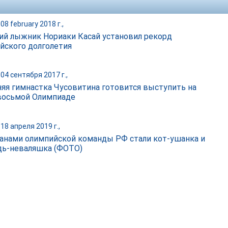
08 february 2018 г.,
ий лыжник Нориаки Касай установил рекорд
йского долголетия
04 сентября 2017 г.,
няя гимнастка Чусовитина готовится выступить на
восьмой Олимпиаде
18 апреля 2019 г.,
анами олимпийской команды РФ стали кот-ушанка и
ь-неваляшка (ФОТО)