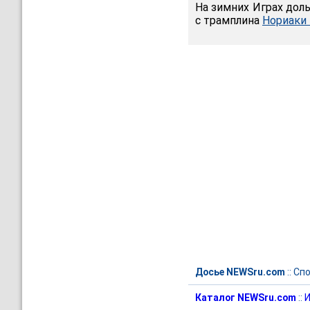
На зимних Играх дол
с трамплина
Нориаки 
Досье NEWSru.com
::
Спо
Каталог NEWSru.com
::
И