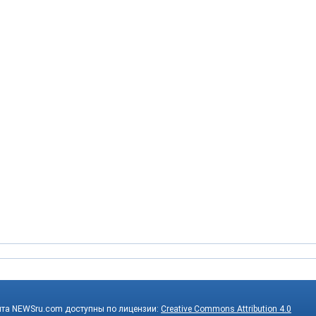
йта NEWSru.com доступны по лицензии:
Creative Commons Attribution 4.0