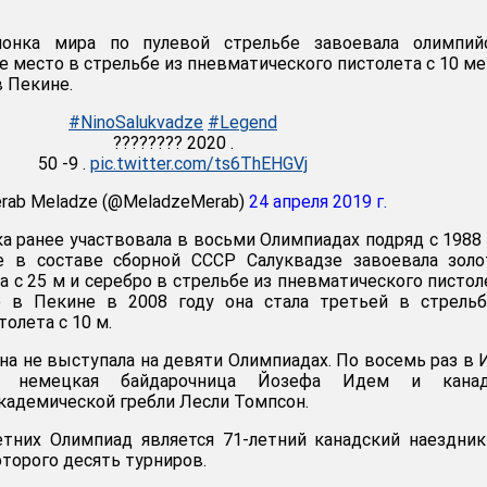
ионка мира по пулевой стрельбе завоевала олимпий
е место в стрельбе из пневматического пистолета с 10 м
в Пекине.
#NinoSalukvadze
#Legend
???????? 2020 .
50 -9 .
pic.twitter.com/ts6ThEHGVj
rab Meladze (@MeladzeMerab)
24 апреля 2019 г.
а ранее участвовала в восьми Олимпиадах подряд с 1988 
е в составе сборной СССР Салуквадзе завоевала золо
а с 25 м и серебро в стрельбе из пневматического пистол
 в Пекине в 2008 году она стала третьей в стрельб
олета с 10 м.
на не выступала на девяти Олимпиадах. По восемь раз в 
и немецкая байдарочница Йозефа Идем и канад
кадемической гребли Лесли Томпсон.
етних Олимпиад является 71-летний канадский наездни
оторого десять турниров.