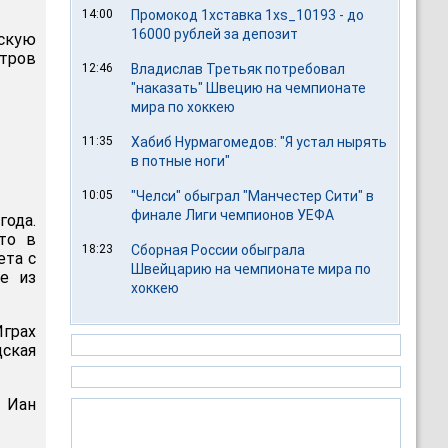
14:00
Промокод 1хставка 1xs_10193 - до
16000 рублей за депозит
скую
етров
12:46
Владислав Третьяк потребовал
"наказать" Швецию на чемпионате
мира по хоккею
11:35
Хабиб Нурмагомедов: "Я устал нырять
в потные ноги"
10:05
"Челси" обыграл "Манчестер Сити" в
финале Лиги чемпионов УЕФА
года.
то в
18:23
Сборная России обыграла
ета с
Швейцарию на чемпионате мира по
е из
хоккею
Играх
ская
к Иан