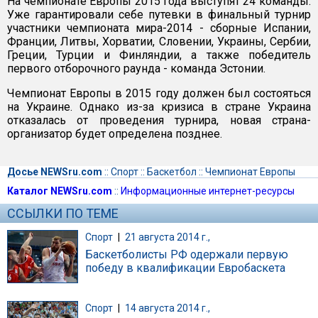
На чемпионате Европы 2015 года выступят 24 команды.
Уже гарантировали себе путевки в финальный турнир
участники чемпионата мира-2014 - сборные Испании,
Франции, Литвы, Хорватии, Словении, Украины, Сербии,
Греции, Турции и Финляндии, а также победитель
первого отборочного раунда - команда Эстонии.
Чемпионат Европы в 2015 году должен был состояться
на Украине. Однако из-за кризиса в стране Украина
отказалась от проведения турнира, новая страна-
организатор будет определена позднее.
Досье NEWSru.com
::
Спорт
::
Баскетбол
::
Чемпионат Европы
Каталог NEWSru.com
::
Информационные интернет-ресурсы
ССЫЛКИ ПО ТЕМЕ
Спорт
|
21 августа 2014 г.,
Баскетболисты РФ одержали первую
победу в квалификации Евробаскета
Спорт
|
14 августа 2014 г.,