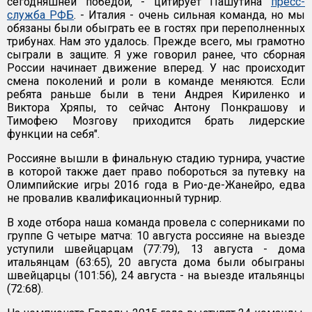
сегодняшней победой, - цитирует Пашутина
пресс-
служба РФБ
. - Италия - очень сильная команда, но мы
обязаны были обыграть ее в гостях при переполненных
трибунах. Нам это удалось. Прежде всего, мы грамотно
сыграли в защите. Я уже говорил ранее, что сборная
России начинает движение вперед. У нас происходит
смена поколений и роли в команде меняются. Если
ребята раньше были в тени Андрея Кириленко и
Виктора Хряпы, то сейчас Антону Понкрашову и
Тимофею Мозгову приходится брать лидерские
функции на себя".
Россияне вышли в финальную стадию турнира, участие
в которой также дает право побороться за путевку на
Олимпийские игры 2016 года в Рио-де-Жанейро, едва
не провалив квалификационный турнир.
В ходе отбора наша команда провела с соперниками по
группе G четыре матча: 10 августа россияне на выезде
уступили швейцарцам (77:79), 13 августа - дома
итальянцам (63:65), 20 августа дома были обыграны
швейцарцы (101:56), 24 августа - на выезде итальянцы
(72:68).