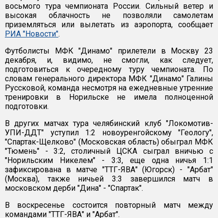
восьмого тура чемпионата России. Сильный ветер и
высокая облачность не позволяли самолетам
приземляться или вылетать из аэропорта, сообщает
РИА "Новости"
.
Футболисты МФК "Динамо" прилетели в Москву 23
декабря, и, видимо, не смогли, как следует,
подготовиться к очередному туру чемпионата. По
словам генерального директора МФК "Динамо" Галины
Руссковой, команда несмотря на ежедневные утренние
тренировки в Норильске не имела полноценной
подготовки.
В других матчах тура челябинский клуб "Локомотив-
УПИ-ДДТ" уступил 1:2 новоуренгойскому "Геологу",
"Спартак-Щелково" (Московская область) обыграл МФК
"Тюмень" - 3:2, столичный ЦСКА сыграл вничью с
"Норильским Никелем" - 3:3, еще одна ничья 1:1
зафиксирована в матче "ТТГ-ЯВА" (Югорск) - "Арбат"
(Москва), также ничьей 3:3 завершился матч в
московском дерби "Дина" - "Спартак".
В воскресенье состоится повторный матч между
командами "ТТГ-ЯВА" и "Арбат".