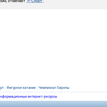
азин, отмечает
"Р-Спорт"
.
рт
::
Фигурное катание
::
Чемпионат Европы
нформационные интернет-ресурсы