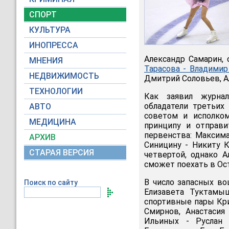
СПОРТ
КУЛЬТУРА
ИНОПРЕССА
Александр Самарин,
МНЕНИЯ
Тарасова - Владими
НЕДВИЖИМОСТЬ
Дмитрий Соловьев, А
ТЕХНОЛОГИИ
Как заявил журна
обладатели третьих
АВТО
советом и исполко
МЕДИЦИНА
принципу и отправи
первенства: Максима
АРХИВ
Синицину - Никиту 
СТАРАЯ ВЕРСИЯ
четвертой, однако А
сможет поехать в Ос
В число запасных во
Поиск по сайту
Елизавета Туктамыш
спортивные пары Кри
Смирнов, Анастасия
Ильиных - Руслан 