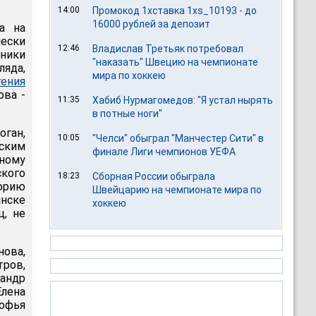
14:00
Промокод 1хставка 1xs_10193 - до
16000 рублей за депозит
а на
ески
12:46
Владислав Третьяк потребовал
ники
"наказать" Швецию на чемпионате
ляда,
мира по хоккею
гения
ова -
11:35
Хабиб Нурмагомедов: "Я устал нырять
в потные ноги"
ган,
10:05
"Челси" обыграл "Манчестер Сити" в
рским
финале Лиги чемпионов УЕФА
ному
кого
18:23
Сборная России обыграла
торию
Швейцарию на чемпионате мира по
инске
хоккею
ц, не
нова,
ров,
сандр
лена
офья