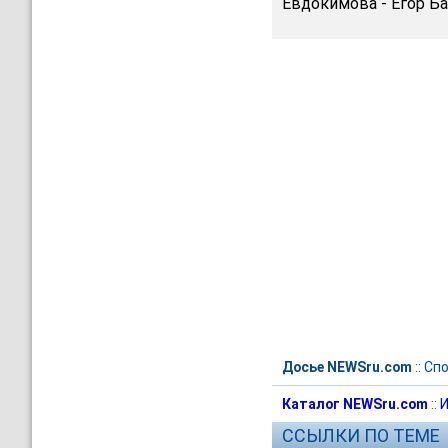
Евдокимова - Егор Б
Досье NEWSru.com
::
Спо
Каталог NEWSru.com
::
И
ССЫЛКИ ПО ТЕМЕ