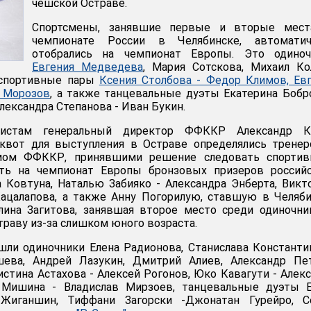
чешской Остраве.
Спортсмены, занявшие первые и вторые мест
чемпионате России в Челябинске, автоматич
отобрались на чемпионат Европы. Это одиноч
Евгения Медведева
, Мария Сотскова, Михаил Ко
 спортивные пары
Ксения Столбова - Федор Климов, Ев
р Морозов
, а также танцевальные дуэты Екатерина Бобр
лександра Степанова - Иван Букин.
листам генеральный директор ФФККР Александр Ко
 квот для выступления в Остраве определялись трене
мом ФФККР, принявшими решение следовать спортив
ть на чемпионат Европы бронзовых призеров российс
 Ковтуна, Наталью Забияко - Александра Энберта, Вик
Кацалапова, а также Анну Погорилую, ставшую в Челяб
лина Загитова, занявшая второе место среди одиночни
траву из-за слишком юного возраста.
шли одиночники Елена Радионова, Станислава Константи
ева, Андрей Лазукин, Дмитрий Алиев, Александр Пет
стина Астахова - Алексей Рогонов, Юко Кавагути - Алек
 Мишина - Владислав Мирзоев, танцевальные дуэты Е
Жиганшин, Тиффани Загорски -Джонатан Гурейро, С