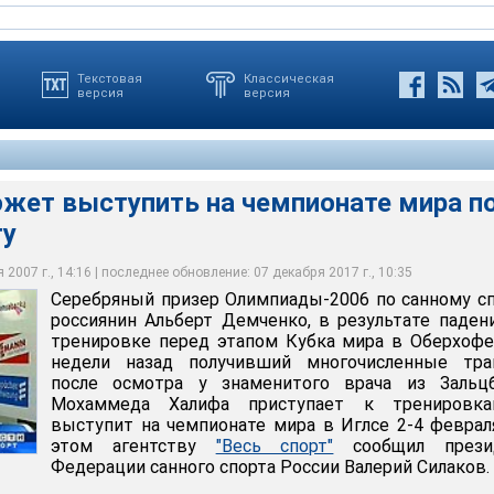
Текстовая
Классическая
версия
версия
жет выступить на чемпионате мира п
ту
ступить на чемпионате мира по санному спорту
2007 г., 14:16 | последнее обновление: 07 декабря 2017 г., 10:35
Серебряный призер Олимпиады-2006 по санному с
россиянин Альберт Демченко, в результате паден
тренировке перед этапом Кубка мира в Оберхоф
недели назад получивший многочисленные тра
после осмотра у знаменитого врача из Зальцб
Мохаммеда Халифа приступает к тренировк
выступит на чемпионате мира в Иглсе 2-4 феврал
этом агентству
"Весь спорт"
сообщил прези
Федерации санного спорта России Валерий Силаков.