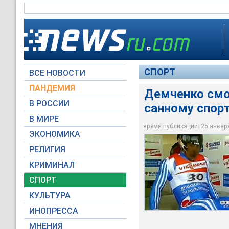
СПОРТ
ВСЕ НОВОСТИ
ПАНДЕМИЯ
Демченко смо
В РОССИИ
санному спор
В МИРЕ
Демченко сможет вы
время публикации: 25 января 
ЭКОНОМИКА
Архив NEWSru.com
РЕЛИГИЯ
КРИМИНАЛ
СПОРТ
КУЛЬТУРА
ИНОПРЕССА
МНЕНИЯ