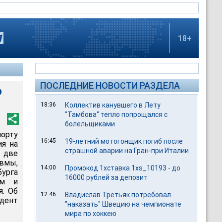
18+
ПОСЛЕДНИЕ НОВОСТИ РАЗДЕЛА
о
18:36
Коллектив канувшего в Лету
"Тамбова" тепло попрощался с
болельщиками
порту
16:45
19-летний мотогонщик погиб после
ия на
страшной аварии на Гран-при Италии
е две
вмы,
14:00
Промокод 1хставка 1xs_10193 - до
урга
16000 рублей за депозит
ам и
я. Об
12:46
Владислав Третьяк потребовал
дент
"наказать" Швецию на чемпионате
мира по хоккею