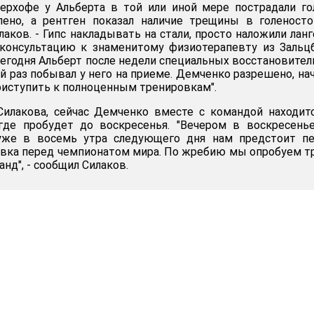
ерхофе у Альберта в той или иной мере пострадали го
лено, а рентген показал наличие трещины в голеносто
аков. - Гипс накладывать на стали, просто наложили ланг
 консультацию к знаменитому физиотерапевту из Зальц
егодня Альберт после недели специальных восстановите
й раз побывал у него на приеме. Демченко разрешено, на
приступить к полноценным тренировкам".
Силакова, сейчас Демченко вместе с командой находит
 где пробудет до воскресенья. "Вечером в воскресен
уже в восемь утра следующего дня нам предстоит пе
вка перед чемпионатом мира. По жребию мы опробуем т
нд", - сообщил Силаков.