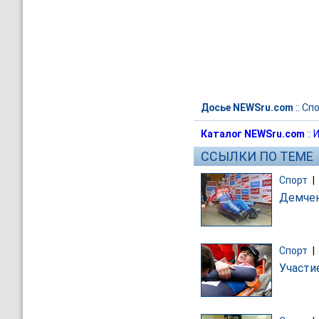
Досье NEWSru.com
::
Спо
Каталог NEWSru.com
::
И
ССЫЛКИ ПО ТЕМЕ
Спорт
|
Демчен
Спорт
|
Участи