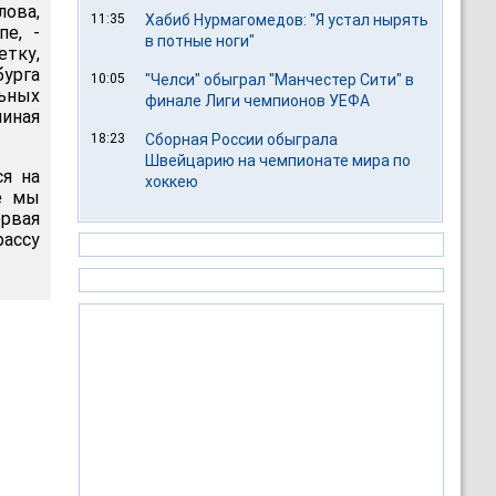
лова,
11:35
Хабиб Нурмагомедов: "Я устал нырять
пе, -
в потные ноги"
етку,
бурга
10:05
"Челси" обыграл "Манчестер Сити" в
льных
финале Лиги чемпионов УЕФА
чиная
18:23
Сборная России обыграла
Швейцарию на чемпионате мира по
ся на
хоккею
ье мы
рвая
рассу